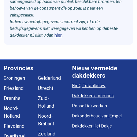
samengesteld op basis van publiek beschikbare bronnen, ten
behoeve van de consument die op zoek is naar een
vakspecialist.
Indien uw bedrijfsgegevens incorrect zijn, of u de
bedrijfsgegevens niet weergegeven wil hebben op debeste-
dakdekker.nl, klikt u dan
hier
.
Provincies
Nieuw vermelde
dakdekkers
Groningen
Gelderland
FlinQ Totaalbouw
Friesland
Utrecht
Dakdekkers Loomans
Drenthe
Zuid-
Holland
Roose Dakwerken
Noord-
Holland
Noord-
Dakonderhoud van Empel
Brabant
Flevoland
Dakdekker Het Dakje
Zeeland
Overijssel