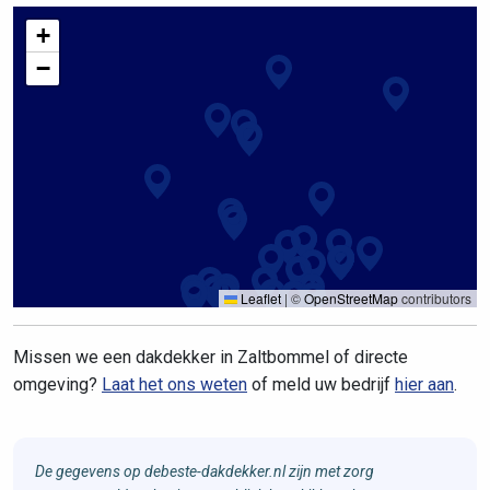
+
−
Leaflet
|
©
OpenStreetMap
contributors
Missen we een dakdekker in Zaltbommel of directe
omgeving?
Laat het ons weten
of meld uw bedrijf
hier aan
.
De gegevens op debeste-dakdekker.nl zijn met zorg