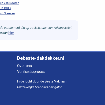
ud van Dooren
ERHOUD
ud Stensen
e consument die op zoek is naar een vakspecialist.
 u dan
hier
.
Debeste-dakdekker.nl
Over ons
Verificatieproces
In de lucht door
de Beste Vakman
Uw zakelijke branding navigator