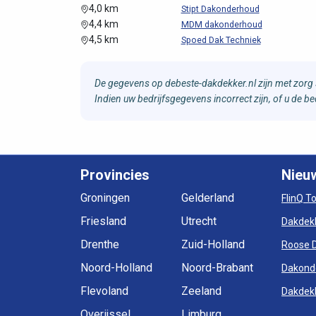
4,0 km
Stipt Dakonderhoud
4,4 km
MDM dakonderhoud
4,5 km
Spoed Dak Techniek
De gegevens op debeste-dakdekker.nl zijn met zorg 
Indien uw bedrijfsgegevens incorrect zijn, of u de 
Provincies
Nieu
Groningen
Gelderland
FlinQ T
Friesland
Utrecht
Dakdek
Drenthe
Zuid-Holland
Roose 
Noord-Holland
Noord-Brabant
Dakond
Flevoland
Zeeland
Dakdekk
Overijssel
Limburg