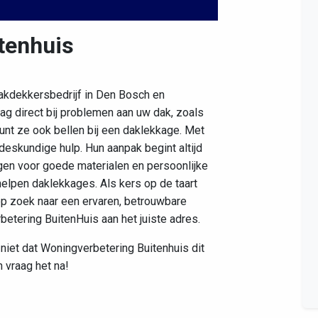
tenhuis
Leaflet
|
©
OpenStreetMap
contributors
akdekkersbedrijf in Den Bosch en
g direct bij problemen aan uw dak, zoals
unt ze ook bellen bij een daklekkage. Met
 deskundige hulp. Hun aanpak begint altijd
gen voor goede materialen en persoonlijke
helpen daklekkages. Als kers op de taart
op zoek naar een ervaren, betrouwbare
betering BuitenHuis aan het juiste adres.
 niet dat Woningverbetering Buitenhuis dit
 vraag het na!