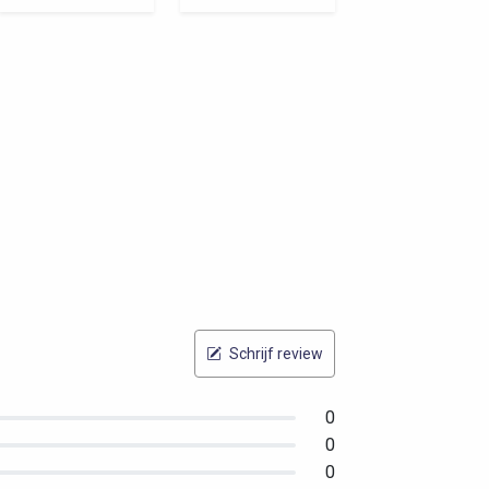
Schrijf review
0
0
0