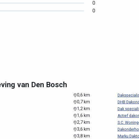
0
0
eving van Den Bosch
0,6 km
Dakspeciali
0,7 km
DHB Dakond
1,2 km
Dak special
1,6 km
Actief dako
2,7 km
S.C. Wonin
3,6 km
Dakonderho
3,8 km
Marku Dakto