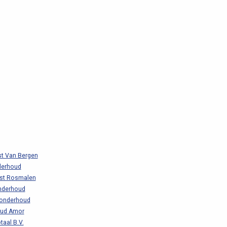
st Van Bergen
erhoud
ist Rosmalen
nderhoud
gonderhoud
ud Amor
taal B.V.