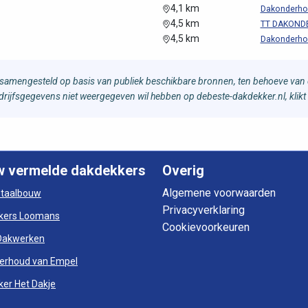
4,1 km
Dakonderho
4,5 km
TT DAKOND
4,5 km
Dakonderho
samengesteld op basis van publiek beschikbare bronnen, ten behoeve van d
bedrijfsgegevens niet weergegeven wil hebben op debeste-dakdekker.nl, klikt
w vermelde dakdekkers
Overig
Algemene voorwaarden
otaalbouw
Privacyverklaring
kers Loomans
Cookievoorkeuren
Dakwerken
erhoud van Empel
er Het Dakje