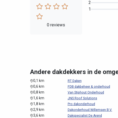
2
1
0 reviews
Andere dakdekkers in de omg
0,1 km
RT Daken
0,6 km
FDB dakbeheer & onderhoud
0,8 km
Van Stiphout Onderhoud
1,6 km
JNS Roof Solutions
1,8 km
Pro dakonderhoud
2,9 km
Dakonderhoud Willemsen B.V.
3,6 km
Dakspecialist De Arend