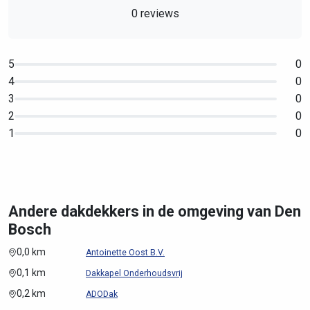
0 reviews
5
0
4
0
3
0
2
0
1
0
Andere dakdekkers in de omgeving van Den
Bosch
0,0 km
Antoinette Oost B.V.
0,1 km
Dakkapel Onderhoudsvrij
0,2 km
ADODak