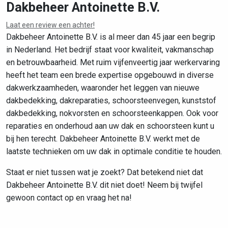
Dakbeheer Antoinette B.V.
Laat een review een achter!
Leaflet
|
©
OpenStreetMap
contributors
Dakbeheer Antoinette B.V. is al meer dan 45 jaar een begrip
in Nederland. Het bedrijf staat voor kwaliteit, vakmanschap
en betrouwbaarheid. Met ruim vijfenveertig jaar werkervaring
heeft het team een brede expertise opgebouwd in diverse
dakwerkzaamheden, waaronder het leggen van nieuwe
dakbedekking, dakreparaties, schoorsteenvegen, kunststof
dakbedekking, nokvorsten en schoorsteenkappen. Ook voor
reparaties en onderhoud aan uw dak en schoorsteen kunt u
bij hen terecht. Dakbeheer Antoinette B.V. werkt met de
laatste technieken om uw dak in optimale conditie te houden.
Staat er niet tussen wat je zoekt? Dat betekend niet dat
Dakbeheer Antoinette B.V. dit niet doet! Neem bij twijfel
gewoon contact op en vraag het na!