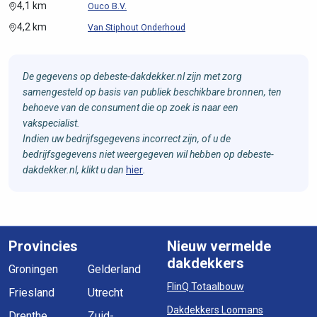
4,1 km
Ouco B.V.
4,2 km
Van Stiphout Onderhoud
De gegevens op debeste-dakdekker.nl zijn met zorg
samengesteld op basis van publiek beschikbare bronnen, ten
behoeve van de consument die op zoek is naar een
vakspecialist.
Indien uw bedrijfsgegevens incorrect zijn, of u de
bedrijfsgegevens niet weergegeven wil hebben op debeste-
dakdekker.nl, klikt u dan
hier
.
Provincies
Nieuw vermelde
dakdekkers
Groningen
Gelderland
FlinQ Totaalbouw
Friesland
Utrecht
Dakdekkers Loomans
Drenthe
Zuid-