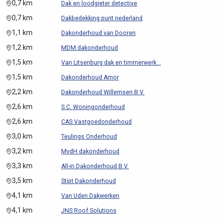
0,7 km
Dak en loodgieter detective
0,7 km
Dakbedekking punt nederland
1,1 km
Dakonderhoud van Dooren
1,2 km
MDM dakonderhoud
1,5 km
Van Litsenburg dak en timmerwerk...
1,5 km
Dakonderhoud Amor
2,2 km
Dakonderhoud Willemsen B.V.
2,6 km
S.C. Woningonderhoud
2,6 km
CAS Vastgoedonderhoud
3,0 km
Teulings Onderhoud
3,2 km
MvdH dakonderhoud
3,3 km
All-in Dakonderhoud B.V.
3,5 km
Stipt Dakonderhoud
4,1 km
Van Uden Dakwerken
4,1 km
JNS Roof Solutions