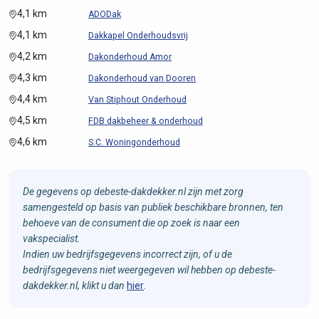
4,1 km
ADODak
4,1 km
Dakkapel Onderhoudsvrij
4,2 km
Dakonderhoud Amor
4,3 km
Dakonderhoud van Dooren
4,4 km
Van Stiphout Onderhoud
4,5 km
FDB dakbeheer & onderhoud
4,6 km
S.C. Woningonderhoud
De gegevens op debeste-dakdekker.nl zijn met zorg
samengesteld op basis van publiek beschikbare bronnen, ten
behoeve van de consument die op zoek is naar een
vakspecialist.
Indien uw bedrijfsgegevens incorrect zijn, of u de
bedrijfsgegevens niet weergegeven wil hebben op debeste-
dakdekker.nl, klikt u dan
hier
.