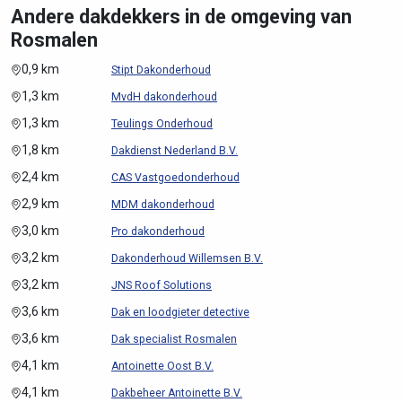
Andere dakdekkers in de omgeving van
Rosmalen
0,9 km
Stipt Dakonderhoud
1,3 km
MvdH dakonderhoud
1,3 km
Teulings Onderhoud
1,8 km
Dakdienst Nederland B.V.
2,4 km
CAS Vastgoedonderhoud
2,9 km
MDM dakonderhoud
3,0 km
Pro dakonderhoud
3,2 km
Dakonderhoud Willemsen B.V.
3,2 km
JNS Roof Solutions
3,6 km
Dak en loodgieter detective
3,6 km
Dak specialist Rosmalen
4,1 km
Antoinette Oost B.V.
4,1 km
Dakbeheer Antoinette B.V.