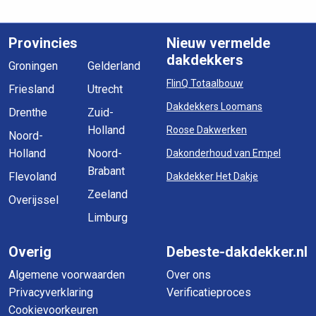
Provincies
Nieuw vermelde
dakdekkers
Groningen
Gelderland
FlinQ Totaalbouw
Friesland
Utrecht
Dakdekkers Loomans
Drenthe
Zuid-
Holland
Roose Dakwerken
Noord-
Holland
Noord-
Dakonderhoud van Empel
Brabant
Flevoland
Dakdekker Het Dakje
Zeeland
Overijssel
Limburg
Overig
Debeste-dakdekker.nl
Algemene voorwaarden
Over ons
Privacyverklaring
Verificatieproces
Cookievoorkeuren