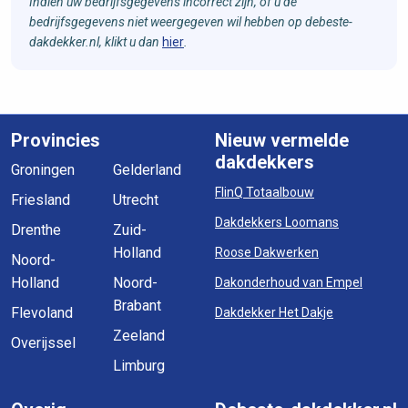
Indien uw bedrijfsgegevens incorrect zijn, of u de
bedrijfsgegevens niet weergegeven wil hebben op debeste-
dakdekker.nl, klikt u dan
hier
.
Provincies
Nieuw vermelde
dakdekkers
Groningen
Gelderland
FlinQ Totaalbouw
Friesland
Utrecht
Dakdekkers Loomans
Drenthe
Zuid-
Holland
Roose Dakwerken
Noord-
Holland
Noord-
Dakonderhoud van Empel
Brabant
Flevoland
Dakdekker Het Dakje
Zeeland
Overijssel
Limburg