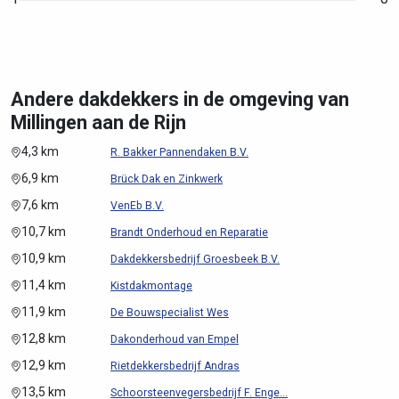
Andere dakdekkers in de omgeving van
Millingen aan de Rijn
4,3 km
R. Bakker Pannendaken B.V.
6,9 km
Brück Dak en Zinkwerk
7,6 km
VenEb B.V.
10,7 km
Brandt Onderhoud en Reparatie
10,9 km
Dakdekkersbedrijf Groesbeek B.V.
11,4 km
Kistdakmontage
11,9 km
De Bouwspecialist Wes
12,8 km
Dakonderhoud van Empel
12,9 km
Rietdekkersbedrijf Andras
13,5 km
Schoorsteenvegersbedrijf F. Enge...