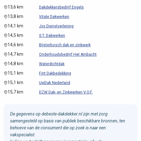
13,6 km
Dakdekkersbedrijf Engels
13,8 km
Vitale Dakwerken
14,1 km
Jvs Dienstverlening
14,5 km
S.T. Dakwerken
14,6 km
Bijsterbosch dak en zinkwerk
14,7 km
Onderhoudsbedrijf Het Ambacht
14,8 km
Waterdichtdak
15,1 km
Fint Dakbedekking
15,1 km
UwDak Nederland
15,7 km
DZW Dak- en Zinkwerken V.O.F.
De gegevens op debeste-dakdekker.nl zijn met zorg
samengesteld op basis van publiek beschikbare bronnen, ten
behoeve van de consument die op zoek is naar een
vakspecialist.