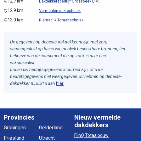
12,7 km
Dakdekkersbedrijf Groesbeek B.V.
12,9 km
Vermeulen daktechniek
13,0 km
Riemsdijk Totaaltechniek
De gegevens op debeste-dakdekker.nl zijn met zorg
samengesteld op basis van publiek beschikbare bronnen, ten
behoeve van de consument die op zoek is naar een
vakspecialist.
Indien uw bedrijfsgegevens incorrect zijn, of u de
bedrijfsgegevens niet weergegeven wil hebben op debeste-
dakdekker.nl, klikt u dan
hier
.
Provincies
Nieuw vermelde
dakdekkers
Groningen
Gelderland
FlinQ Totaalbouw
Friesland
Utrecht