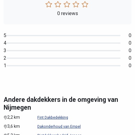
0 reviews
5
0
4
0
3
0
2
0
1
0
Andere dakdekkers in de omgeving van
Nijmegen
2,2 km
Fint Dakbedekking
3,6 km
Dakonderhoud van Empel