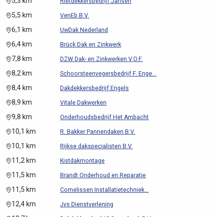
5,3 km
Rietdekkersbedrijf Jansen
5,5 km
VenEb B.V.
6,1 km
UwDak Nederland
6,4 km
Brück Dak en Zinkwerk
7,8 km
DZW Dak- en Zinkwerken V.O.F.
8,2 km
Schoorsteenvegersbedrijf F. Enge...
8,4 km
Dakdekkersbedrijf Engels
8,9 km
Vitale Dakwerken
9,8 km
Onderhoudsbedrijf Het Ambacht
10,1 km
R. Bakker Pannendaken B.V.
10,1 km
Rijkse dakspecialisten B.V.
11,2 km
Kistdakmontage
11,5 km
Brandt Onderhoud en Reparatie
11,5 km
Cornelissen Installatietechniek...
12,4 km
Jvs Dienstverlening