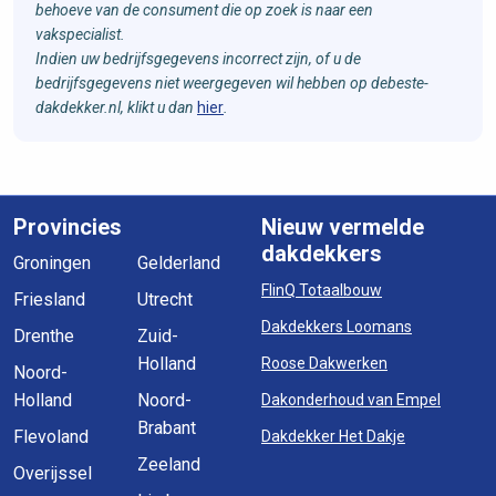
behoeve van de consument die op zoek is naar een
vakspecialist.
Indien uw bedrijfsgegevens incorrect zijn, of u de
bedrijfsgegevens niet weergegeven wil hebben op debeste-
dakdekker.nl, klikt u dan
hier
.
Provincies
Nieuw vermelde
dakdekkers
Groningen
Gelderland
FlinQ Totaalbouw
Friesland
Utrecht
Dakdekkers Loomans
Drenthe
Zuid-
Holland
Roose Dakwerken
Noord-
Holland
Noord-
Dakonderhoud van Empel
Brabant
Flevoland
Dakdekker Het Dakje
Zeeland
Overijssel