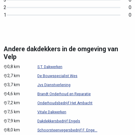
2
0
1
0
Andere dakdekkers in de omgeving van
Velp
0,8 km
S.T. Dakwerken
2,7 km
De Bouwspecialist Wes
3,7 km
Jvs Dienstverlening
4,6 km
Brandt Onderhoud en Reparatie
7,2 km
Onderhoudsbedrijf Het Ambacht
7,5 km
Vitale Dakwerken
7,9 km
Dakdekkersbedrijf Engels
8,0 km
Schoorsteenvegersbedrijf F. Enge...