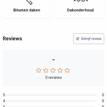
Bitumen daken
Dakonderhoud
Reviews
Schrijf review
-
0 reviews
5
0
4
0
3
0