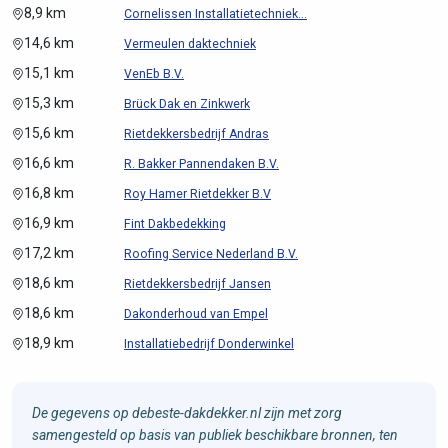
8,9 km
Cornelissen Installatietechniek...
14,6 km
Vermeulen daktechniek
15,1 km
VenEb B.V.
15,3 km
Brück Dak en Zinkwerk
15,6 km
Rietdekkersbedrijf Andras
16,6 km
R. Bakker Pannendaken B.V.
16,8 km
Roy Hamer Rietdekker B.V
16,9 km
Fint Dakbedekking
17,2 km
Roofing Service Nederland B.V.
18,6 km
Rietdekkersbedrijf Jansen
18,6 km
Dakonderhoud van Empel
18,9 km
Installatiebedrijf Donderwinkel
De gegevens op debeste-dakdekker.nl zijn met zorg
samengesteld op basis van publiek beschikbare bronnen, ten