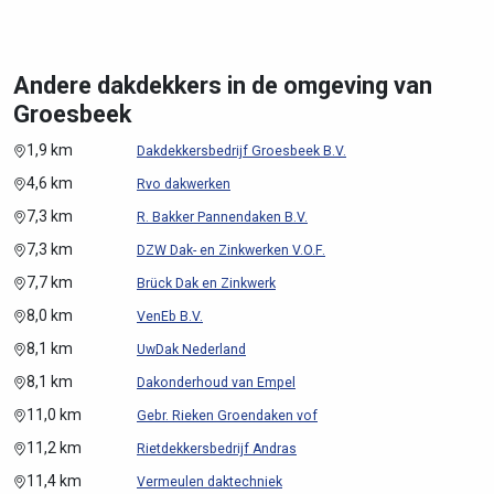
Andere dakdekkers in de omgeving van
Groesbeek
1,9 km
Dakdekkersbedrijf Groesbeek B.V.
4,6 km
Rvo dakwerken
7,3 km
R. Bakker Pannendaken B.V.
7,3 km
DZW Dak- en Zinkwerken V.O.F.
7,7 km
Brück Dak en Zinkwerk
8,0 km
VenEb B.V.
8,1 km
UwDak Nederland
8,1 km
Dakonderhoud van Empel
11,0 km
Gebr. Rieken Groendaken vof
11,2 km
Rietdekkersbedrijf Andras
11,4 km
Vermeulen daktechniek