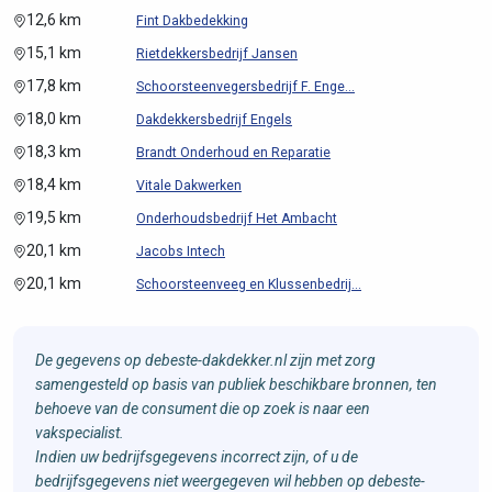
12,6 km
Fint Dakbedekking
15,1 km
Rietdekkersbedrijf Jansen
17,8 km
Schoorsteenvegersbedrijf F. Enge...
18,0 km
Dakdekkersbedrijf Engels
18,3 km
Brandt Onderhoud en Reparatie
18,4 km
Vitale Dakwerken
19,5 km
Onderhoudsbedrijf Het Ambacht
20,1 km
Jacobs Intech
20,1 km
Schoorsteenveeg en Klussenbedrij...
De gegevens op debeste-dakdekker.nl zijn met zorg
samengesteld op basis van publiek beschikbare bronnen, ten
behoeve van de consument die op zoek is naar een
vakspecialist.
Indien uw bedrijfsgegevens incorrect zijn, of u de
bedrijfsgegevens niet weergegeven wil hebben op debeste-