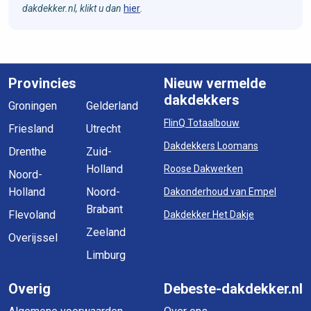
dakdekker.nl, klikt u dan
hier
.
Provincies
Nieuw vermelde
dakdekkers
Groningen
Gelderland
FlinQ Totaalbouw
Friesland
Utrecht
Dakdekkers Loomans
Drenthe
Zuid-
Holland
Roose Dakwerken
Noord-
Holland
Noord-
Dakonderhoud van Empel
Brabant
Flevoland
Dakdekker Het Dakje
Zeeland
Overijssel
Limburg
Overig
Debeste-dakdekker.nl