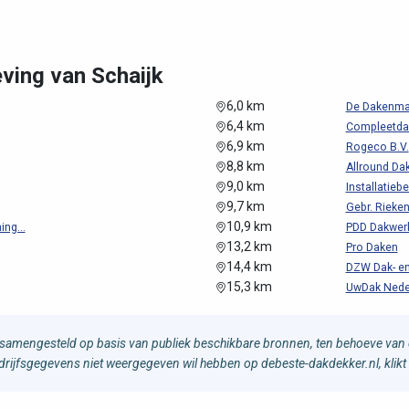
ving van Schaijk
6,0 km
De Dakenma
6,4 km
Compleetdak
6,9 km
Rogeco B.V.
8,8 km
Allround Da
9,0 km
Installatiebe
9,7 km
Gebr. Rieke
10,9 km
ng...
PDD Dakwer
13,2 km
Pro Daken
14,4 km
DZW Dak- en
15,3 km
UwDak Nede
samengesteld op basis van publiek beschikbare bronnen, ten behoeve van d
bedrijfsgegevens niet weergegeven wil hebben op debeste-dakdekker.nl, klikt