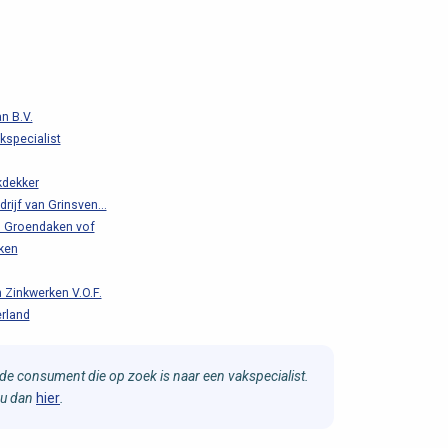
n B.V.
specialist
kdekker
drijf van Grinsven...
n Groendaken vof
ken
 Zinkwerken V.O.F.
rland
e consument die op zoek is naar een vakspecialist.
 u dan
hier
.