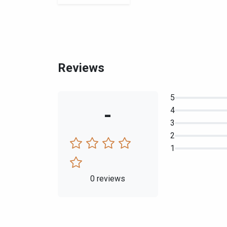
Reviews
5
-
4
3
2
1
0 reviews