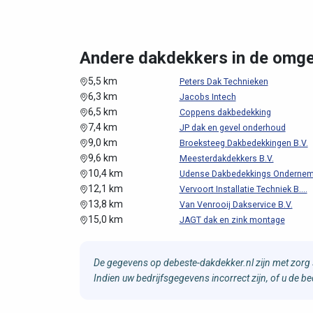
Andere dakdekkers in de omge
5,5 km
Peters Dak Technieken
6,3 km
Jacobs Intech
6,5 km
Coppens dakbedekking
7,4 km
JP dak en gevel onderhoud
9,0 km
Broeksteeg Dakbedekkingen B.V.
9,6 km
Meesterdakdekkers B.V.
10,4 km
Udense Dakbedekkings Ondernemi
12,1 km
Vervoort Installatie Techniek B....
13,8 km
Van Venrooij Dakservice B.V.
15,0 km
JAGT dak en zink montage
De gegevens op debeste-dakdekker.nl zijn met zorg 
Indien uw bedrijfsgegevens incorrect zijn, of u de 