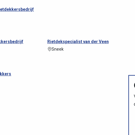
etdekkersbedrijf
kkersbedrijf
Rietdekspecialist van der Veen
Sneek
ekkers