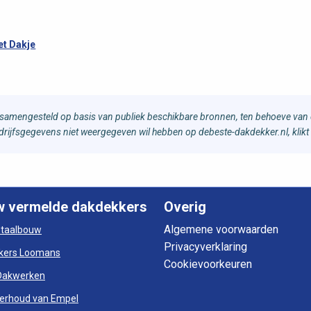
t Dakje
samengesteld op basis van publiek beschikbare bronnen, ten behoeve van d
bedrijfsgegevens niet weergegeven wil hebben op debeste-dakdekker.nl, klikt
w vermelde dakdekkers
Overig
Algemene voorwaarden
otaalbouw
Privacyverklaring
kers Loomans
Cookievoorkeuren
Dakwerken
erhoud van Empel