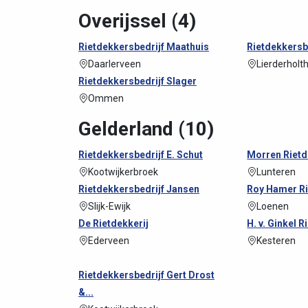
Overijssel (4)
Rietdekkersbedrijf Maathuis
Rietdekkersb
Daarlerveen
Lierderholt
Rietdekkersbedrijf Slager
Ommen
Gelderland (10)
Rietdekkersbedrijf E. Schut
Morren Rietd
Kootwijkerbroek
Lunteren
Rietdekkersbedrijf Jansen
Roy Hamer Ri
Slijk-Ewijk
Loenen
De Rietdekkerij
H. v. Ginkel 
Ederveen
Kesteren
Rietdekkersbedrijf Gert Drost
&...