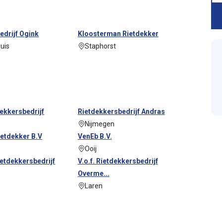
edrijf Ogink
Kloosterman Rietdekker
huis
Staphorst
ekkersbedrijf
Rietdekkersbedrijf Andras
Nijmegen
etdekker B.V
VenEb B.V.
Ooij
Rietdekkersbedrijf
V.o.f. Rietdekkersbedrijf
Overme...
Laren