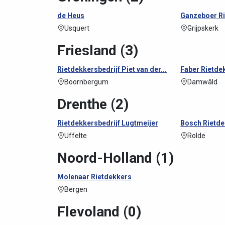
de Heus
Ganzeboer Ri
Usquert
Grijpskerk
Friesland (3)
Rietdekkersbedrijf Piet van der...
Faber Rietde
Boornbergum
Damwâld
Drenthe (2)
Rietdekkersbedrijf Lugtmeijer
Bosch Rietd
Uffelte
Rolde
Noord-Holland (1)
Molenaar Rietdekkers
Bergen
Flevoland (0)