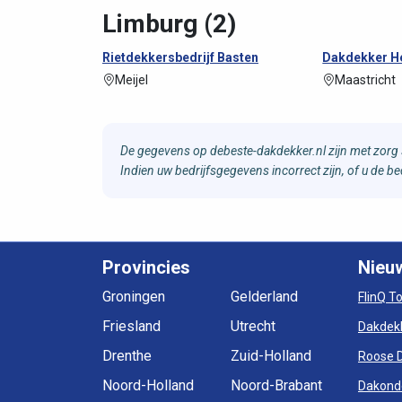
Limburg (2)
Rietdekkersbedrijf Basten
Dakdekker He
Meijel
Maastricht
De gegevens op debeste-dakdekker.nl zijn met zorg 
Indien uw bedrijfsgegevens incorrect zijn, of u de 
Provincies
Nieu
Groningen
Gelderland
FlinQ T
Friesland
Utrecht
Dakdek
Drenthe
Zuid-Holland
Roose 
Noord-Holland
Noord-Brabant
Dakond