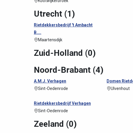
Kootwijkerbroek
Utrecht (1)
Rietdekkersbedrijf 't Ambacht
B....
Maartensdijk
Zuid-Holland (0)
Noord-Brabant (4)
A.M.J. Verhagen
Domen Rietd
Sint-Oedenrode
Ulvenhout
Rietdekkersbedrijf Verhagen
Sint-Oedenrode
Zeeland (0)