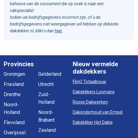
behoeve van de consument die op zoek is naar een
vakspecialist.
Indien uw bedrijfsgegevens incorrect zijn, of u de
bedrijfsgegevens niet weergegeven wil hebben op debeste-
dakdekker.nl, klikt u dan
hier
.
Provincies
Nieuw vermelde
dakdekkers
Groningen
Gelderland
FlinQ Totaalbouw
Friesland
Utrecht
Dakdekkers Loomans
Drenthe
Zuid-
Holland
Roose Dakwerken
Noord-
Holland
Noord-
Dakonderhoud van Empel
Brabant
Flevoland
Dakdekker Het Dakje
Zeeland
Overijssel