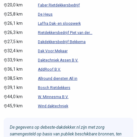
20,0 km
Faber Rietdekkersbedrijf
25,8 km
De Heus
26,1 km
Laffra Dak- en sloopwerk
26,3 km
Rietdekkersbedrijf Piet van der...
27,5 km
Dakdekkersbedrijf Bekkema
32,4 km
Dak Voor Mekaar
33,9 km
Daktechniek Assen B.V.
36,1 km
AddRoof B.V.
38,5 km
Allround diensten All in
39,1 km
Bosch Rietdekkers
44,0 km
W. Minnesma B.V.
45,9 km
Wind daktechniek
De gegevens op debeste-dakdekker.nl zijn met zorg
samengesteld op basis van publiek beschikbare bronnen, ten