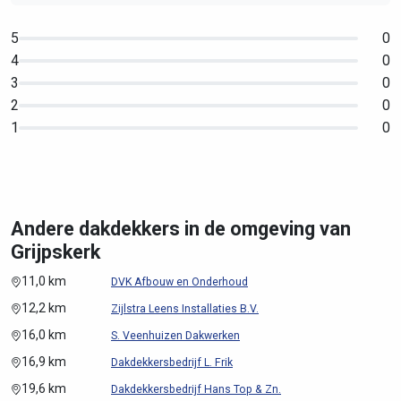
5
0
4
0
3
0
2
0
1
0
Andere dakdekkers in de omgeving van
Grijpskerk
11,0 km
DVK Afbouw en Onderhoud
12,2 km
Zijlstra Leens Installaties B.V.
16,0 km
S. Veenhuizen Dakwerken
16,9 km
Dakdekkersbedrijf L. Frik
19,6 km
Dakdekkersbedrijf Hans Top & Zn.