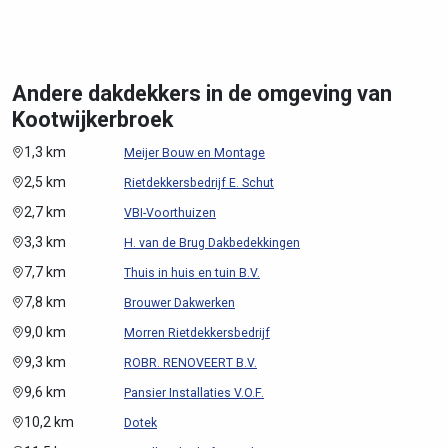
Andere dakdekkers in de omgeving van
Kootwijkerbroek
1,3 km
Meijer Bouw en Montage
2,5 km
Rietdekkersbedrijf E. Schut
2,7 km
VBI-Voorthuizen
3,3 km
H. van de Brug Dakbedekkingen
7,7 km
Thuis in huis en tuin B.V.
7,8 km
Brouwer Dakwerken
9,0 km
Morren Rietdekkersbedrijf
9,3 km
ROBR. RENOVEERT B.V.
9,6 km
Pansier Installaties V.O.F.
10,2 km
Dotek