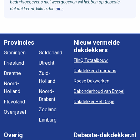
bedrijfsgegevens niet weergegeven wil hebben op debeste-
dakdekker.nl, klikt u dan
hier
.
Provincies
Nieuw vermelde
dakdekkers
Groningen
Gelderland
FlinQ Totaalbouw
Friesland
Utrecht
Dakdekkers Loomans
Drenthe
Zuid-
Holland
Roose Dakwerken
Noord-
Holland
Noord-
Dakonderhoud van Empel
Brabant
Flevoland
Dakdekker Het Dakje
Zeeland
Overijssel
Limburg
Overig
Debeste-dakdekker.nl