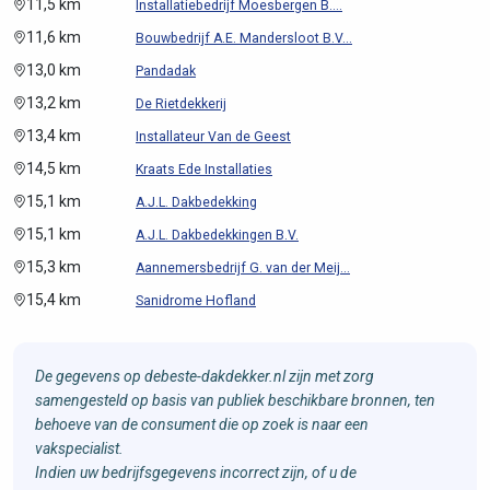
11,5 km
Installatiebedrijf Moesbergen B....
11,6 km
Bouwbedrijf A.E. Mandersloot B.V...
13,0 km
Pandadak
13,2 km
De Rietdekkerij
13,4 km
Installateur Van de Geest
14,5 km
Kraats Ede Installaties
15,1 km
A.J.L. Dakbedekking
15,1 km
A.J.L. Dakbedekkingen B.V.
15,3 km
Aannemersbedrijf G. van der Meij...
15,4 km
Sanidrome Hofland
De gegevens op debeste-dakdekker.nl zijn met zorg
samengesteld op basis van publiek beschikbare bronnen, ten
behoeve van de consument die op zoek is naar een
vakspecialist.
Indien uw bedrijfsgegevens incorrect zijn, of u de