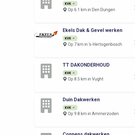
KVK
Op 6.1 km in Den Dungen
Ekels Dak & Gevel werken
KVK
Op 7 km in 's-Hertogenbosch
TT DAKONDERHOUD
KVK
Op 8.5 km in Vught
Duin Dakwerken
KVK
Op 9.8 km in Ammerzoden
Coppens dakwerken