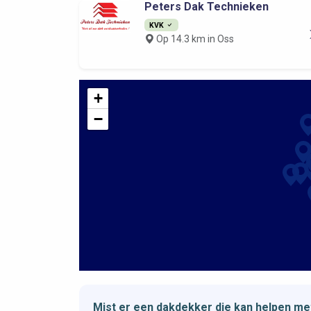
Peters Dak Technieken
KVK
Op 14.3 km in Oss
+
−
Mist er een dakdekker die kan helpen m