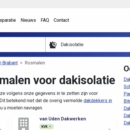
eparatie
Nieuws
FAQ
Contact
Dakisolatie
-Brabant
Rosmalen
O
malen voor dakisolatie
Da
Sc
ze volgens onze gegevens in te zetten zijn voor
Pa
it betekend niet dat de overig vermelde
dakdekkers in
Bi
zou u moeten navragen.
Da
Da
van Uden Dakwerken
Da
KVK