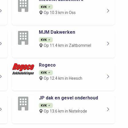
KVK
Op 10.3 km in Oss
MJM Dakwerken
KVK
Op 11.4 km in Zaltbommel
Rogeco
KVK
Op 12.4 km in Heesch
JP dak en gevel onderhoud
KVK
Op 13.6 km in Nistelrode