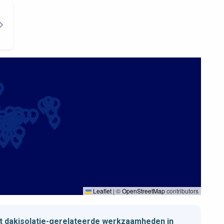
Leaflet
|
©
OpenStreetMap
contributors
et dakisolatie-gerelateerde werkzaamheden in