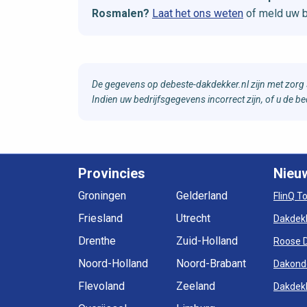
Rosmalen?
Laat het ons weten
of meld uw b
De gegevens op debeste-dakdekker.nl zijn met zorg 
Indien uw bedrijfsgegevens incorrect zijn, of u de 
Provincies
Nieu
Groningen
Gelderland
FlinQ T
Friesland
Utrecht
Dakdek
Drenthe
Zuid-Holland
Roose 
Noord-Holland
Noord-Brabant
Dakond
Flevoland
Zeeland
Dakdekk