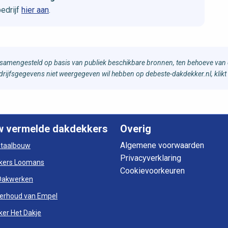
edrijf
hier aan
.
samengesteld op basis van publiek beschikbare bronnen, ten behoeve van d
bedrijfsgegevens niet weergegeven wil hebben op debeste-dakdekker.nl, klikt
w vermelde dakdekkers
Overig
Algemene voorwaarden
otaalbouw
Privacyverklaring
kers Loomans
Cookievoorkeuren
Dakwerken
erhoud van Empel
er Het Dakje