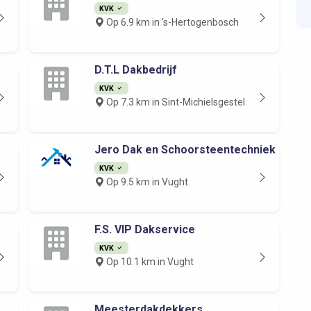
KVK
Op 6.9 km in 's-Hertogenbosch
D.T.L Dakbedrijf
KVK
Op 7.3 km in Sint-Michielsgestel
Jero Dak en Schoorsteentechniek
KVK
Op 9.5 km in Vught
F.S. VIP Dakservice
KVK
Op 10.1 km in Vught
Meesterdakdekkers