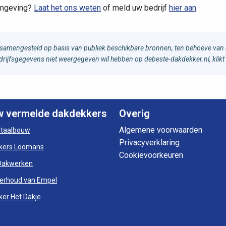
omgeving?
Laat het ons weten
of meld uw bedrijf
hier aan
.
samengesteld op basis van publiek beschikbare bronnen, ten behoeve van d
bedrijfsgegevens niet weergegeven wil hebben op debeste-dakdekker.nl, klikt
w vermelde dakdekkers
Overig
Algemene voorwaarden
otaalbouw
Privacyverklaring
kers Loomans
Cookievoorkeuren
Dakwerken
erhoud van Empel
er Het Dakje