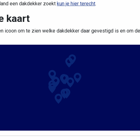
rland een dakdekker zoekt
kun je hier terecht
.
e kaart
en icoon om te zien welke dakdekker daar gevestigd is en om de d