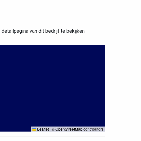
etailpagina van dit bedrijf te bekijken.
Leaflet
|
©
OpenStreetMap
contributors