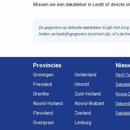
Missen we een dakdekker in Leuth of directe 
De gegevens op debeste-dakdekker.nl zijn met zorg 
Indien uw bedrijfsgegevens incorrect zijn, of u de 
Provincies
Nieu
Groningen
Gelderland
FlinQ T
Friesland
Utrecht
Dakdek
Drenthe
Zuid-Holland
Roose 
Noord-Holland
Noord-Brabant
Dakond
Flevoland
Zeeland
Dakdekk
Overijssel
Limburg