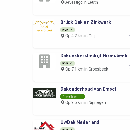
Gevestigd in Leuth
Brück Dak en Zinkwerk
KVK
Op 4.2 km in Ooij
Dakdekkersbedrijf Groesbeek
KVK
Op 7.1 km in Groesbeek
Dakonderhoud van Empel
Geverifieerd
Op 9.6 km in Nijmegen
UwDak Nederland
KVK