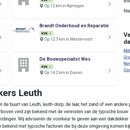
Bi
Op 12 km in Nijmegen
Ni
Brandt Onderhoud en Reparatie
KVK
Ve
Op 12.3 km in Westervoort
da
Mil
Gr
De Bouwspecialist Wes
Ni
KVK
Oos
Op 14.2 km in Duiven
kers Leuth
 de buurt van Leuth, leuth-dorp, de laar, het zand of een andere
ierboven vind zijn bekend met de vereisten van de typische bouw
dingen. Wij adviseren de voorkeur te geven aan een dakdekker di
bekend met typische factoren die bij deze omgeving komen kijk