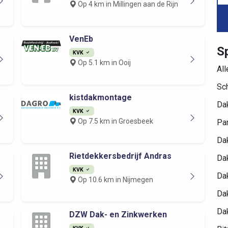
Op 4 km in Millingen aan de Rijn
VenEb
Sp
KVK
Op 5.1 km in Ooij
Al
Sc
kistdakmontage
Dak
KVK
Op 7.5 km in Groesbeek
Pa
Da
Rietdekkersbedrijf Andras
Dak
KVK
Da
Op 10.6 km in Nijmegen
Da
Dak
DZW Dak- en Zinkwerken
KVK