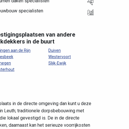
tumen daken specialisten
euwbouw specialisten
stigingsplaatsen van andere
kdekkers in de buurt
lingen aan de Rijn
Duiven
oesbeek
Westervoort
jmegen
Slijk-Ewijk
terhout
 plaats in de directe omgeving dan kunt u deze
 in Leuth; traditionele dorpsbebouwing met
e lokaal gevestigd is. De in de directe
en, daarnaast kan het serieuze voorrijkosten