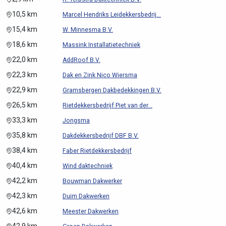
10,5 km
Marcel Hendriks Leidekkersbedrij...
15,4 km
W. Minnesma B.V.
18,6 km
Massink Installatietechniek
22,0 km
AddRoof B.V.
22,3 km
Dak en Zink Nico Wiersma
22,9 km
Gramsbergen Dakbedekkingen B.V.
26,5 km
Rietdekkersbedrijf Piet van der...
33,3 km
Jongsma
35,8 km
Dakdekkersbedrijf DBF B.V.
38,4 km
Faber Rietdekkersbedrijf
40,4 km
Wind daktechniek
42,2 km
Bouwman Dakwerker
42,3 km
Duim Dakwerken
42,6 km
Meester Dakwerken