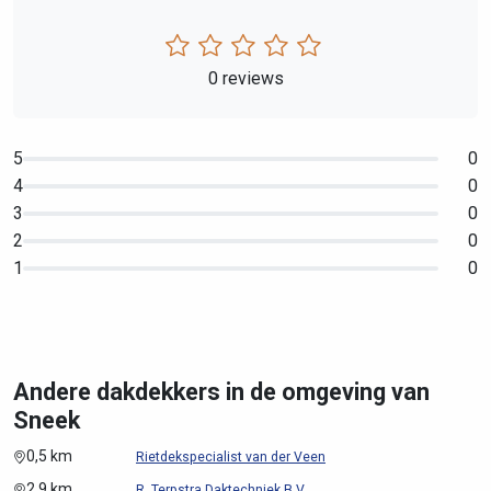
0 reviews
5
0
4
0
3
0
2
0
1
0
Andere dakdekkers in de omgeving van
Sneek
0,5 km
Rietdekspecialist van der Veen
2,9 km
R. Terpstra Daktechniek B.V.