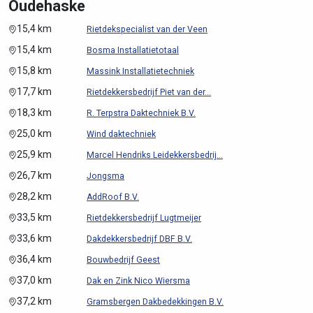
Oudehaske
15,4 km
Rietdekspecialist van der Veen
15,4 km
Bosma Installatietotaal
15,8 km
Massink Installatietechniek
17,7 km
Rietdekkersbedrijf Piet van der...
18,3 km
R. Terpstra Daktechniek B.V.
25,0 km
Wind daktechniek
25,9 km
Marcel Hendriks Leidekkersbedrij...
26,7 km
Jongsma
28,2 km
AddRoof B.V.
33,5 km
Rietdekkersbedrijf Lugtmeijer
33,6 km
Dakdekkersbedrijf DBF B.V.
36,4 km
Bouwbedrijf Geest
37,0 km
Dak en Zink Nico Wiersma
37,2 km
Gramsbergen Dakbedekkingen B.V.