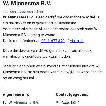
W. Minnesma B.V.
Laat een review een achter!
Leaflet
|
©
OpenStreetMap
contributors
W. Minnesma B.V.
is een bedrijf die onder andere actief is
als dakdekker en is gevestigd in Oudehaske.
Voor meer informatie of een oriënterend gesprek staat W.
Minnesma B.V. u graag te woord.
Dat kan telefonisch via
0513 677 370
of
via mail
.
Deze dakdekker verricht volgens onze informatie ook
warmtepomp-monteurs werkzaamheden.
Staat er niet tussen wat je zoekt? Dat betekend niet dat W.
Minnesma B.V. dit niet doet! Neem bij twijfel gewoon contact
op en vraag het na!
Algemene info
Contactgegevens
W. Minnesma B.V.
Appelhôf 1