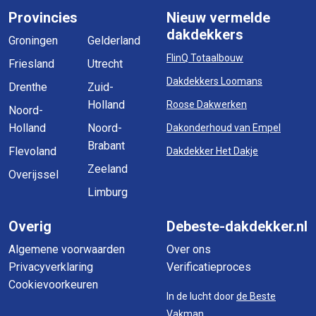
Provincies
Nieuw vermelde
dakdekkers
Groningen
Gelderland
FlinQ Totaalbouw
Friesland
Utrecht
Dakdekkers Loomans
Drenthe
Zuid-
Holland
Roose Dakwerken
Noord-
Holland
Noord-
Dakonderhoud van Empel
Brabant
Flevoland
Dakdekker Het Dakje
Zeeland
Overijssel
Limburg
Overig
Debeste-dakdekker.nl
Algemene voorwaarden
Over ons
Privacyverklaring
Verificatieproces
Cookievoorkeuren
In de lucht door
de Beste
Vakman