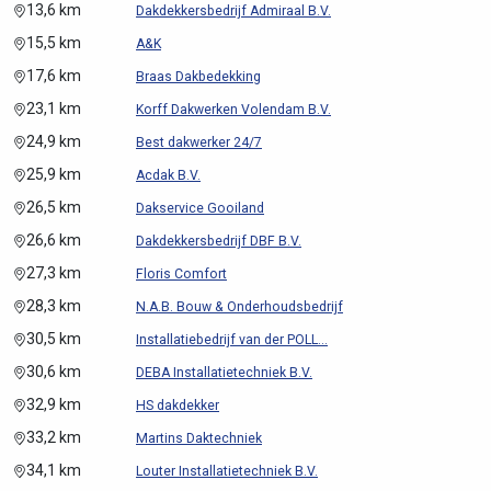
13,6 km
Dakdekkersbedrijf Admiraal B.V.
15,5 km
A&K
17,6 km
Braas Dakbedekking
23,1 km
Korff Dakwerken Volendam B.V.
24,9 km
Best dakwerker 24/7
25,9 km
Acdak B.V.
26,5 km
Dakservice Gooiland
26,6 km
Dakdekkersbedrijf DBF B.V.
27,3 km
Floris Comfort
28,3 km
N.A.B. Bouw & Onderhoudsbedrijf
30,5 km
Installatiebedrijf van der POLL...
30,6 km
DEBA Installatietechniek B.V.
32,9 km
HS dakdekker
33,2 km
Martins Daktechniek
34,1 km
Louter Installatietechniek B.V.