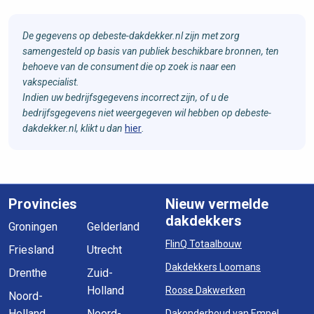
De gegevens op debeste-dakdekker.nl zijn met zorg
samengesteld op basis van publiek beschikbare bronnen, ten
behoeve van de consument die op zoek is naar een
vakspecialist.
Indien uw bedrijfsgegevens incorrect zijn, of u de
bedrijfsgegevens niet weergegeven wil hebben op debeste-
dakdekker.nl, klikt u dan
hier
.
Provincies
Nieuw vermelde
dakdekkers
Groningen
Gelderland
FlinQ Totaalbouw
Friesland
Utrecht
Dakdekkers Loomans
Drenthe
Zuid-
Holland
Roose Dakwerken
Noord-
Holland
Noord-
Dakonderhoud van Empel