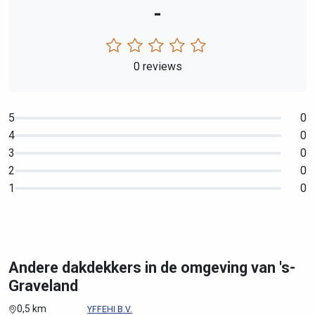
-
0 reviews
5
0
4
0
3
0
2
0
1
0
Andere dakdekkers in de omgeving van 's-
Graveland
0,5 km
YFFEHI B.V.