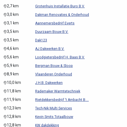
2,7 km
Grotenhuis Installatie Buro B.V.
3,0 km
Dakman Renovaties & Onderhoud
3,1 km
Aannemersbedrijf Everts
3,5 km
Duurzaam Bouw B.V.
3,5 km
Dak123
4,6 km
AJ Dakwerken B.V.
5,6 km
Loodgietersbedrijf H. Baas B.V.
5,9 km
Bergman Bouw & Sloop
8,9 km
Vlaanderen Onderhoud
10,0 km
J.H.B. Dakwerken
11,8 km
Rademaker Warmtetechniek
11,9 km
Rietdekkersbedrijf 't Ambacht B....
12,3 km
Tech-Nik Multi Services
12,8 km
Kevin Smits Totaalbouw
12,8 km
KW dakdekking