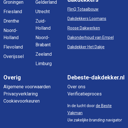
Groningen
Gelderland
FlinQ Totaalbouw
Friesland
Utrecht
Dakdekkers Loomans
Drenthe
Zuid-
Holland
Roose Dakwerken
Noord-
Holland
Noord-
Dakonderhoud van Empel
Brabant
Flevoland
Dakdekker Het Dakje
Zeeland
Overijssel
Limburg
Overig
Debeste-dakdekker.nl
Algemene voorwaarden
Over ons
Privacyverklaring
Verificatieproces
Cookievoorkeuren
In de lucht door
de Beste
Vakman
Uw zakelijke branding navigator