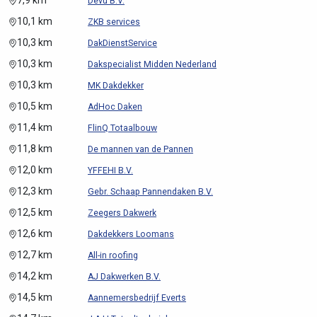
7,9 km
Devu B.V.
10,1 km
ZKB services
10,3 km
DakDienstService
10,3 km
Dakspecialist Midden Nederland
10,3 km
MK Dakdekker
10,5 km
AdHoc Daken
11,4 km
FlinQ Totaalbouw
11,8 km
De mannen van de Pannen
12,0 km
YFFEHI B.V.
12,3 km
Gebr. Schaap Pannendaken B.V.
12,5 km
Zeegers Dakwerk
12,6 km
Dakdekkers Loomans
12,7 km
All-in roofing
14,2 km
AJ Dakwerken B.V.
14,5 km
Aannemersbedrijf Everts