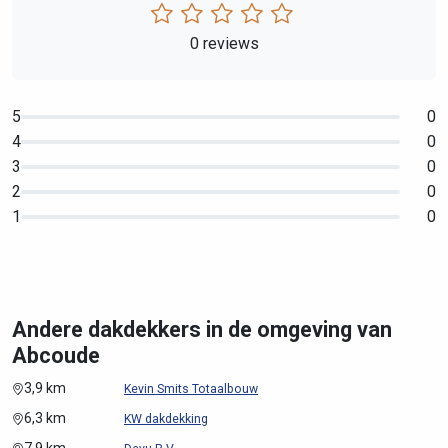
0 reviews
5
0
4
0
3
0
2
0
1
0
Andere dakdekkers in de omgeving van
Abcoude
3,9 km
Kevin Smits Totaalbouw
6,3 km
KW dakdekking