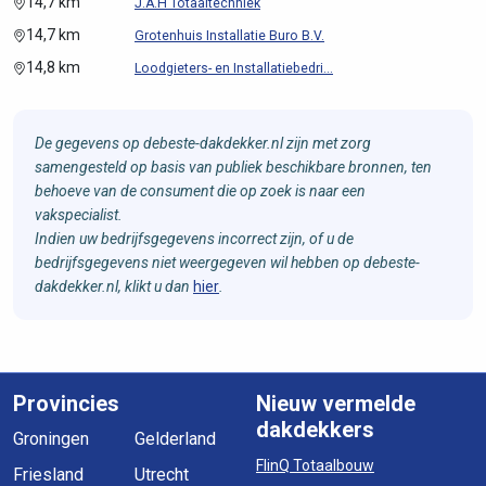
14,7 km
J.A.H Totaaltechniek
14,7 km
Grotenhuis Installatie Buro B.V.
14,8 km
Loodgieters- en Installatiebedri...
De gegevens op debeste-dakdekker.nl zijn met zorg
samengesteld op basis van publiek beschikbare bronnen, ten
behoeve van de consument die op zoek is naar een
vakspecialist.
Indien uw bedrijfsgegevens incorrect zijn, of u de
bedrijfsgegevens niet weergegeven wil hebben op debeste-
dakdekker.nl, klikt u dan
hier
.
Provincies
Nieuw vermelde
dakdekkers
Groningen
Gelderland
FlinQ Totaalbouw
Friesland
Utrecht