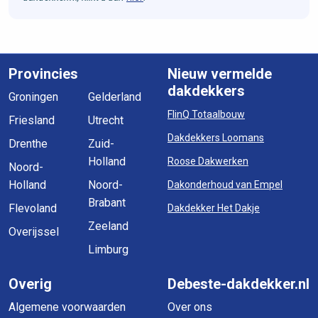
Provincies
Nieuw vermelde
dakdekkers
Groningen
Gelderland
FlinQ Totaalbouw
Friesland
Utrecht
Dakdekkers Loomans
Drenthe
Zuid-
Holland
Roose Dakwerken
Noord-
Holland
Noord-
Dakonderhoud van Empel
Brabant
Flevoland
Dakdekker Het Dakje
Zeeland
Overijssel
Limburg
Overig
Debeste-dakdekker.nl
Algemene voorwaarden
Over ons