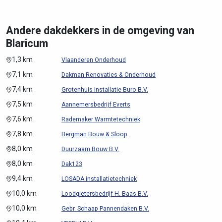
Andere dakdekkers in de omgeving van
Blaricum
1,3 km
Vlaanderen Onderhoud
7,1 km
Dakman Renovaties & Onderhoud
7,4 km
Grotenhuis Installatie Buro B.V.
7,5 km
Aannemersbedrijf Everts
7,6 km
Rademaker Warmtetechniek
7,8 km
Bergman Bouw & Sloop
8,0 km
Duurzaam Bouw B.V.
8,0 km
Dak123
9,4 km
LOSADA installatietechniek
10,0 km
Loodgietersbedrijf H. Baas B.V.
10,0 km
Gebr. Schaap Pannendaken B.V.