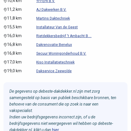
10,4 km
YFFEHI B.V.
11,2 km
AJ Dakwerken B.V.
11,8 km
Martins Daktechniek
15,5 km
Installateur Van de Geest
16,0 km
Rietdekkersbedrijf 't Ambacht B....
16,8 km
Dakrenovatie Benelux
16,8 km
Secuur Woningonderhoud B.V.
17,0 km
Kiso Installatietechniek
19,0 km
Dakservice Zeewolde
De gegevens op debeste-dakdekker.nl zijn met zorg
samengesteld op basis van publiek beschikbare bronnen, ten
behoeve van de consument die op zoek is naar een
vakspecialist.
Indien uw bedrijfsgegevens incorrect zijn, of u de
bedrijfsgegevens niet weergegeven wil hebben op debeste-
dakdekker.nl, klikt u dan
hier
.