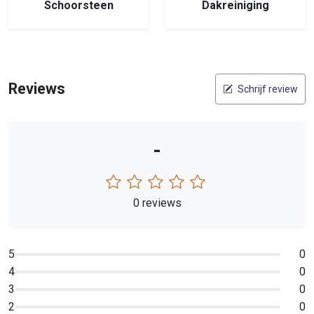
Schoorsteen
Dakreiniging
Reviews
Schrijf review
-
0 reviews
5
0
4
0
3
0
2
0