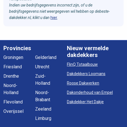
Indien uw bedrijfsgegevens incorrect zijn, of u de
bedrijfsgegevens niet weergegeven wil hebben op debeste-
dakdekker.nl, klikt u dan
hier
.
Provincies
Nieuw vermelde
dakdekkers
Groningen
Gelderland
FlinQ Totaalbouw
Friesland
Utrecht
Dakdekkers Loomans
Drenthe
Zuid-
Holland
Roose Dakwerken
Noord-
Holland
Noord-
Dakonderhoud van Empel
Brabant
Flevoland
Dakdekker Het Dakje
Zeeland
Overijssel
Limburg