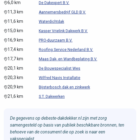
6,0 km
De Dakexpert B.V.
11,3 km
Aannemersbedrijf GLD B.V.
11,6 km
Waterdichtdak
15,0 km
Kasper Vrielink Dakwerk B.V.
16,9 km
PRO-duurzaam B.V.
17,4 km
Roofing Service Nederland B.V.
17,7 km
Maas Dak- en Wandbeplating B.V.
20,1 km
De Bouwspecialist Wes
20,3 km
Wilfred Navis Installatie
20,9 km
Bijsterbosch dak en zinkwerk
21,6 km
S.T. Dakwerken
De gegevens op debeste-dakdekker.nl zijn met zorg
samengesteld op basis van publiek beschikbare bronnen, ten
behoeve van de consument die op zoek is naar een
vakspecialist.