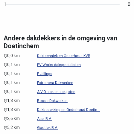
1
0
Andere dakdekkers in de omgeving van
Doetinchem
0,0 km
Daktechniek en Onderhoud KVB
0,1 km
PV Works dakspecialisten
0,1 km
P. Jillings
0,1 km
Extremera Dakwerken
0,1 km
A.V.O. dak en dakgoten
1,3 km
Roose Dakwerken
1,3 km
Dakbedekking en Onderhoud Doetin...
2,6 km
Acel B.V.
5,2 km
Gootlek B.V.