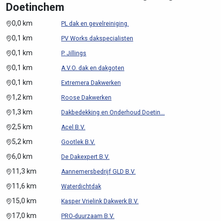
Doetinchem
0,0 km
PL dak en gevelreiniging.
0,1 km
PV Works dakspecialisten
0,1 km
P. Jillings
0,1 km
A.V.O. dak en dakgoten
0,1 km
Extremera Dakwerken
1,2 km
Roose Dakwerken
1,3 km
Dakbedekking en Onderhoud Doetin...
2,5 km
Acel B.V.
5,2 km
Gootlek B.V.
6,0 km
De Dakexpert B.V.
11,3 km
Aannemersbedrijf GLD B.V.
11,6 km
Waterdichtdak
15,0 km
Kasper Vrielink Dakwerk B.V.
17,0 km
PRO-duurzaam B.V.