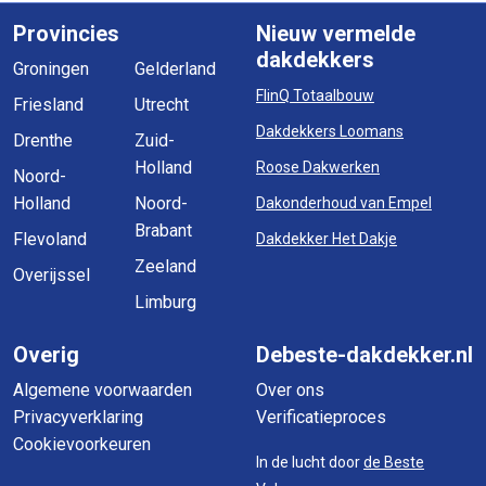
Provincies
Nieuw vermelde
dakdekkers
Groningen
Gelderland
FlinQ Totaalbouw
Friesland
Utrecht
Dakdekkers Loomans
Drenthe
Zuid-
Holland
Roose Dakwerken
Noord-
Holland
Noord-
Dakonderhoud van Empel
Brabant
Flevoland
Dakdekker Het Dakje
Zeeland
Overijssel
Limburg
Overig
Debeste-dakdekker.nl
Algemene voorwaarden
Over ons
Privacyverklaring
Verificatieproces
Cookievoorkeuren
In de lucht door
de Beste