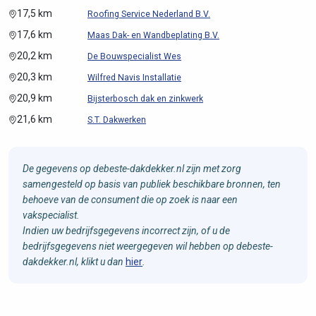
17,5 km
Roofing Service Nederland B.V.
17,6 km
Maas Dak- en Wandbeplating B.V.
20,2 km
De Bouwspecialist Wes
20,3 km
Wilfred Navis Installatie
20,9 km
Bijsterbosch dak en zinkwerk
21,6 km
S.T. Dakwerken
De gegevens op debeste-dakdekker.nl zijn met zorg
samengesteld op basis van publiek beschikbare bronnen, ten
behoeve van de consument die op zoek is naar een
vakspecialist.
Indien uw bedrijfsgegevens incorrect zijn, of u de
bedrijfsgegevens niet weergegeven wil hebben op debeste-
dakdekker.nl, klikt u dan
hier
.