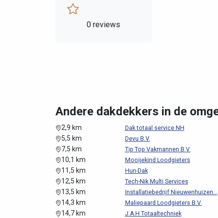
0 reviews
Andere dakdekkers in de omg
2,9 km
Dak totaal service NH
5,5 km
Devu B.V.
7,5 km
Tip Top Vakmannen B.V.
10,1 km
Mooijekind Loodgieters
11,5 km
Hun-Dak
12,5 km
Tech-Nik Multi Services
13,5 km
Installatiebedrijf Nieuwenhuizen...
14,3 km
Maliepaard Loodgieters B.V.
14,7 km
J.A.H Totaaltechniek