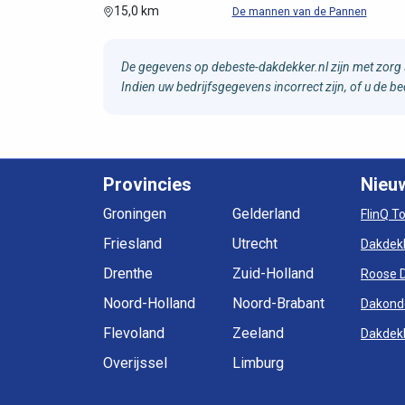
15,0 km
De mannen van de Pannen
De gegevens op debeste-dakdekker.nl zijn met zorg 
Indien uw bedrijfsgegevens incorrect zijn, of u de 
Provincies
Nieu
Groningen
Gelderland
FlinQ T
Friesland
Utrecht
Dakdek
Drenthe
Zuid-Holland
Roose 
Noord-Holland
Noord-Brabant
Dakond
Flevoland
Zeeland
Dakdekk
Overijssel
Limburg