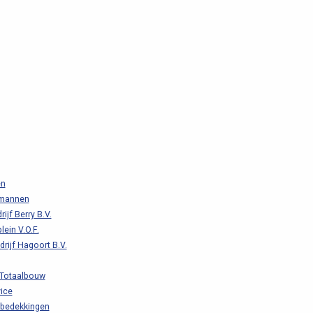
en
kmannen
jf Berry B.V.
ein V.O.F.
drijf Hagoort B.V.
 Totaalbouw
ice
kbedekkingen