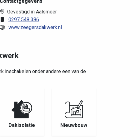
Contactgegevens
Gevestigd in Aalsmeer
0297 548 386
www.zeegersdakwerk.nl
akwerk
rk inschakelen onder andere een van de
Dakisolatie
Nieuwbouw