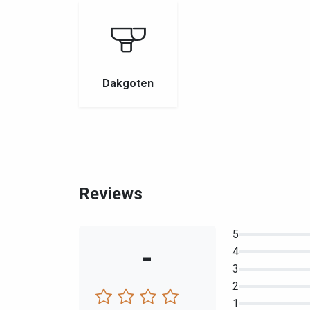
Dakgoten
Reviews
5
-
4
3
2
1