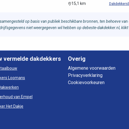
15,1 km
Dakdekkersb
samengesteld op basis van publiek beschikbare bronnen, ten behoeve van d
bedrijfsgegevens niet weergegeven wil hebben op debeste-dakdekker.nl, klikt
w vermelde dakdekkers
Overig
Algemene voorwaarden
otaalbouw
Privacyverklaring
kers Loomans
Cookievoorkeuren
Dakwerken
erhoud van Empel
er Het Dakje