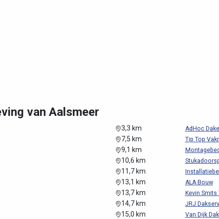
eving van Aalsmeer
3,3 km
AdHoc Dak
7,5 km
Tip Top Va
9,1 km
Montagebedri
10,6 km
Stukadoorspl
11,7 km
Installatiebe
13,1 km
ALA Bouw
13,7 km
Kevin Smits
14,7 km
JRJ Dakserv
15,0 km
Van Dijk Da