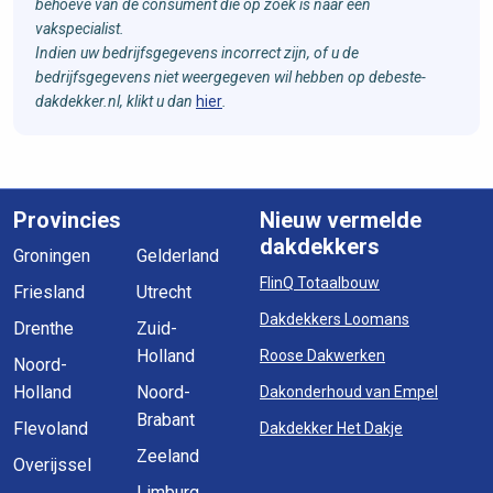
behoeve van de consument die op zoek is naar een
vakspecialist.
Indien uw bedrijfsgegevens incorrect zijn, of u de
bedrijfsgegevens niet weergegeven wil hebben op debeste-
dakdekker.nl, klikt u dan
hier
.
Provincies
Nieuw vermelde
dakdekkers
Groningen
Gelderland
FlinQ Totaalbouw
Friesland
Utrecht
Dakdekkers Loomans
Drenthe
Zuid-
Holland
Roose Dakwerken
Noord-
Holland
Noord-
Dakonderhoud van Empel
Brabant
Flevoland
Dakdekker Het Dakje
Zeeland
Overijssel
Limburg