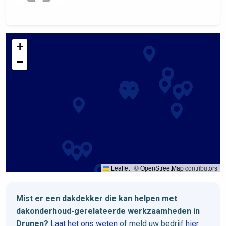
+
−
Leaflet
|
©
OpenStreetMap
contributors
Mist er een dakdekker die kan helpen met
dakonderhoud-gerelateerde werkzaamheden in
Drunen?
Laat het ons weten
of meld uw bedrijf
hier