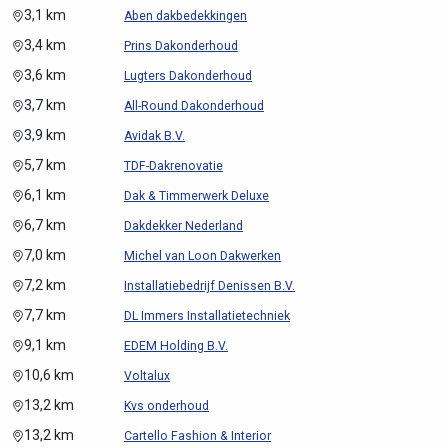
3,1 km
Aben dakbedekkingen
3,4 km
Prins Dakonderhoud
3,6 km
Lugters Dakonderhoud
3,7 km
All-Round Dakonderhoud
3,9 km
Avidak B.V.
5,7 km
TDF-Dakrenovatie
6,1 km
Dak & Timmerwerk Deluxe
6,7 km
Dakdekker Nederland
7,0 km
Michel van Loon Dakwerken
7,2 km
Installatiebedrijf Denissen B.V.
7,7 km
DL Immers Installatietechniek
9,1 km
EDEM Holding B.V.
10,6 km
Voltalux
13,2 km
Kvs onderhoud
13,2 km
Cartello Fashion & Interior