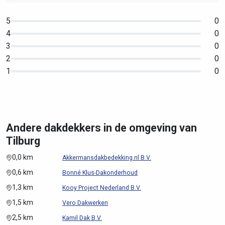
5
0
4
0
3
0
2
0
1
0
Andere dakdekkers in de omgeving van
Tilburg
0,0 km
Akkermansdakbedekking.nl B.V.
0,6 km
Bonné Klus-Dakonderhoud
1,3 km
Kooy Project Nederland B.V.
1,5 km
Vero Dakwerken
2,5 km
Kamil Dak B.V.