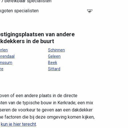
7 bereikbaar specialisten
kgoten specialisten
stigingsplaatsen van andere
kdekkers in de buurt
rlen
Schinnen
rendaal
Geleen
unssum
Beek
lre
Sittard
oven of een andere plaats in de directe
sten van de typische bouw in Kerkrade; een mix
iseren de voorkeur te geven aan een dakdekker
he factoren die bij deze omgeving komen kijken,
t
kun je hier terecht
.