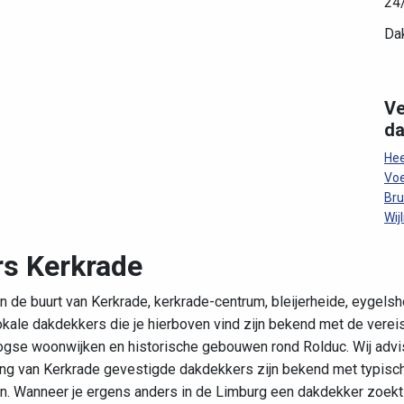
24/
Da
Ve
da
Hee
Voe
Br
Wij
rs Kerkrade
 de buurt van Kerkrade, kerkrade-centrum, bleijerheide, eygelsh
okale dakdekkers die je hierboven vind zijn bekend met de verei
rlogse woonwijken en historische gebouwen rond Rolduc. Wij adv
ving van Kerkrade gevestigde dakdekkers zijn bekend met typisc
len. Wanneer je ergens anders in de Limburg een dakdekker zoek