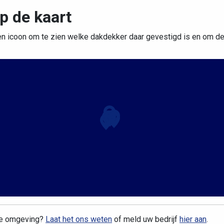
p de kaart
en icoon om te zien welke dakdekker daar gevestigd is en om de d
te omgeving?
Laat het ons weten
of meld uw bedrijf
hier aan
.