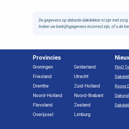
De gegevens op debeste-dakdekker.nl zijn met zorg 
Indien uw bedrijfsgegevens incorrect zijn, of u de 
Provincies
Nieu
Groningen
Gelderland
FlinQ T
Friesland
Utrecht
Dakdek
Drenthe
Zuid-Holland
Roose 
Noord-Holland
Noord-Brabant
Dakond
Flevoland
Zeeland
Dakdekk
Overijssel
Limburg