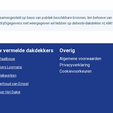
samengesteld op basis van publiek beschikbare bronnen, ten behoeve van d
bedrijfsgegevens niet weergegeven wil hebben op debeste-dakdekker.nl, klikt
w vermelde dakdekkers
Overig
Algemene voorwaarden
otaalbouw
Privacyverklaring
kers Loomans
Cookievoorkeuren
Dakwerken
erhoud van Empel
er Het Dakje