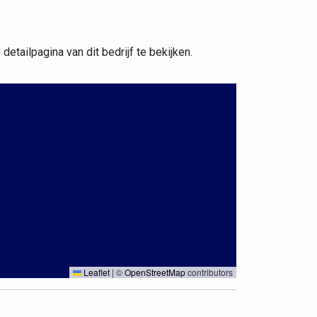
etailpagina van dit bedrijf te bekijken.
Leaflet
|
©
OpenStreetMap
contributors