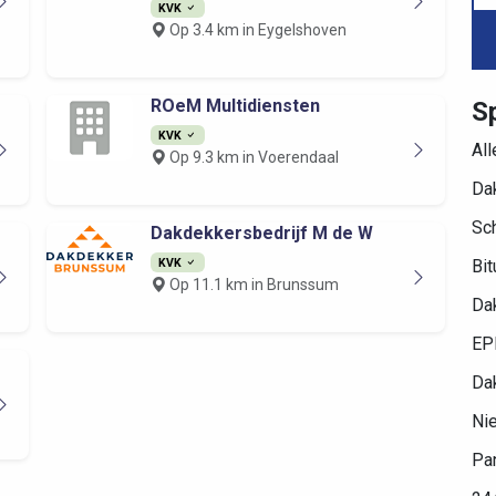
KVK
Op 3.4 km in Eygelshoven
ROeM Multidiensten
Sp
KVK
Al
Op 9.3 km in Voerendaal
Dak
Sc
Dakdekkersbedrijf M de W
KVK
Bi
Op 11.1 km in Brunssum
Da
EP
Da
Ni
Pa