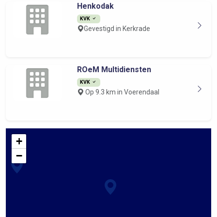
Henkodak
KVK
Gevestigd in Kerkrade
ROeM Multidiensten
KVK
Op 9.3 km in Voerendaal
+
−