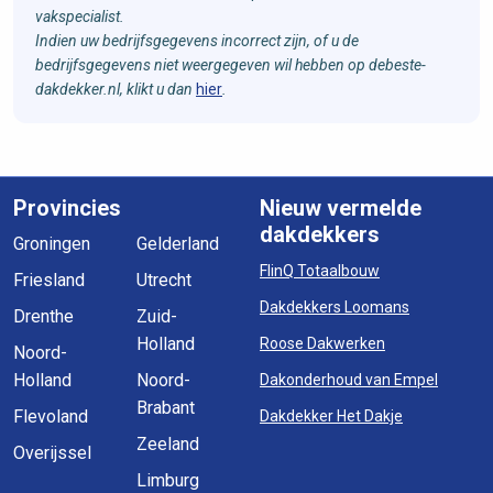
vakspecialist.
Indien uw bedrijfsgegevens incorrect zijn, of u de
bedrijfsgegevens niet weergegeven wil hebben op debeste-
dakdekker.nl, klikt u dan
hier
.
Provincies
Nieuw vermelde
dakdekkers
Groningen
Gelderland
FlinQ Totaalbouw
Friesland
Utrecht
Dakdekkers Loomans
Drenthe
Zuid-
Holland
Roose Dakwerken
Noord-
Holland
Noord-
Dakonderhoud van Empel
Brabant
Flevoland
Dakdekker Het Dakje
Zeeland
Overijssel
Limburg