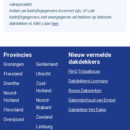
vakspecialist.
Indien uw bedrijfsgegevens incorrect zijn, of u de
bedrijfsgegevens niet weergegeven wil hebben op debeste-
dakdekker.nl, klikt u dan
hier
.
Provincies
Nieuw vermelde
dakdekkers
Groningen
Gelderland
FlinQ Totaalbouw
Friesland
Utrecht
Dakdekkers Loomans
Drenthe
Zuid-
Holland
Roose Dakwerken
Noord-
Holland
Noord-
Dakonderhoud van Empel
Brabant
Flevoland
Dakdekker Het Dakje
Zeeland
Overijssel
Limburg