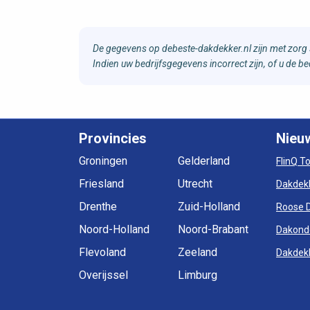
De gegevens op debeste-dakdekker.nl zijn met zorg 
Indien uw bedrijfsgegevens incorrect zijn, of u de 
Provincies
Nieu
Groningen
Gelderland
FlinQ T
Friesland
Utrecht
Dakdek
Drenthe
Zuid-Holland
Roose 
Noord-Holland
Noord-Brabant
Dakond
Flevoland
Zeeland
Dakdekk
Overijssel
Limburg