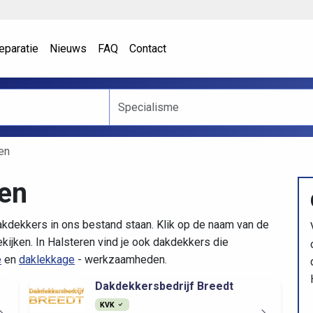
eparatie
Nieuws
FAQ
Contact
en
en
akdekkers in ons bestand staan. Klik op de naam van de
kijken. In Halsteren vind je ook dakdekkers die
e
en
daklekkage
- werkzaamheden.
Dakdekkersbedrijf Breedt
KVK