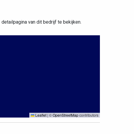
etailpagina van dit bedrijf te bekijken.
Leaflet
|
©
OpenStreetMap
contributors