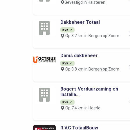
Gevestigd in Halsteren
Dakbeheer Totaal
KVK
Op 3.7 km in Bergen op Zoom
Dams dakbeheer.
KVK
Op 3.8 km in Bergen op Zoom
Bogers Verduurzaming en
Installa...
KVK
Op 7.4 km in Heerle
R.V.G TotaalBouw