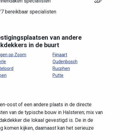
nnendaken specialisten
7 bereikbaar specialisten
stigingsplaatsen van andere
kdekkers in de buurt
rgen op Zoom
Fijnaart
rle
Oudenbosch
teloord
Rucphen
pen
Putte
en-oost of een andere plaats in de directe
sten van de typische bouw in Halsteren; mix van
akdekker die lokaal gevestigd is. De in de
g komen kijken, daarnaast kan het serieuze