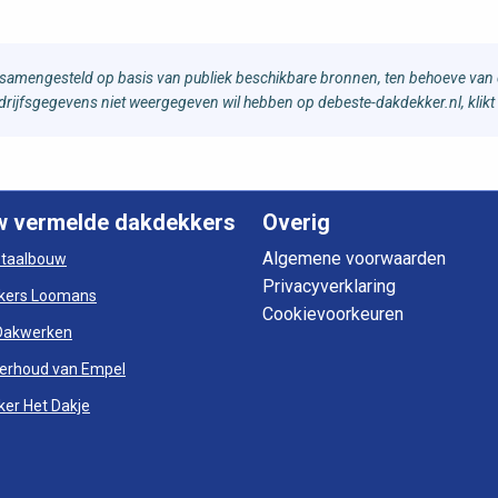
samengesteld op basis van publiek beschikbare bronnen, ten behoeve van d
bedrijfsgegevens niet weergegeven wil hebben op debeste-dakdekker.nl, klikt
w vermelde dakdekkers
Overig
Algemene voorwaarden
otaalbouw
Privacyverklaring
kers Loomans
Cookievoorkeuren
Dakwerken
erhoud van Empel
er Het Dakje