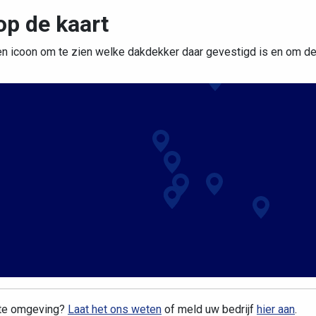
op de kaart
en icoon om te zien welke dakdekker daar gevestigd is en om de d
cte omgeving?
Laat het ons weten
of meld uw bedrijf
hier aan
.