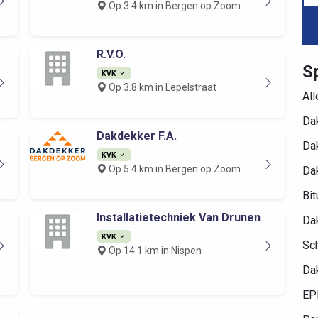
Op 3.4 km in Bergen op Zoom
R.V.O.
Sp
KVK
Op 3.8 km in Lepelstraat
Al
Dak
Dakdekker F.A.
Dak
KVK
Op 5.4 km in Bergen op Zoom
Da
Bi
Installatietechniek Van Drunen
Da
KVK
Sc
Op 14.1 km in Nispen
Da
EP