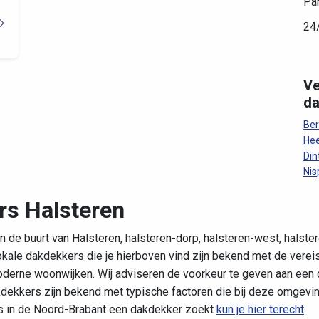
Pa
24/
Ve
da
Be
Hee
Din
Nis
rs Halsteren
 de buurt van Halsteren, halsteren-dorp, halsteren-west, halster
okale dakdekkers die je hierboven vind zijn bekend met de verei
erne woonwijken. Wij adviseren de voorkeur te geven aan een d
dekkers zijn bekend met typische factoren die bij deze omgevin
rs in de Noord-Brabant een dakdekker zoekt
kun je hier terecht
.