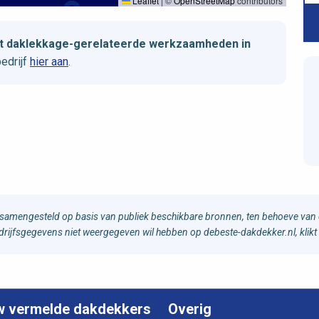
Leaflet
|
©
OpenStreetMap
contributors
et daklekkage-gerelateerde werkzaamheden in
edrijf
hier aan
.
samengesteld op basis van publiek beschikbare bronnen, ten behoeve van d
bedrijfsgegevens niet weergegeven wil hebben op debeste-dakdekker.nl, klikt
w vermelde dakdekkers
Overig