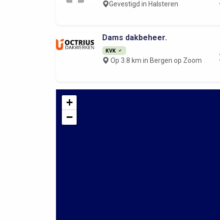
Gevestigd in Halsteren
Dams dakbeheer.
KVK
Op 3.8 km in Bergen op Zoom
+
−