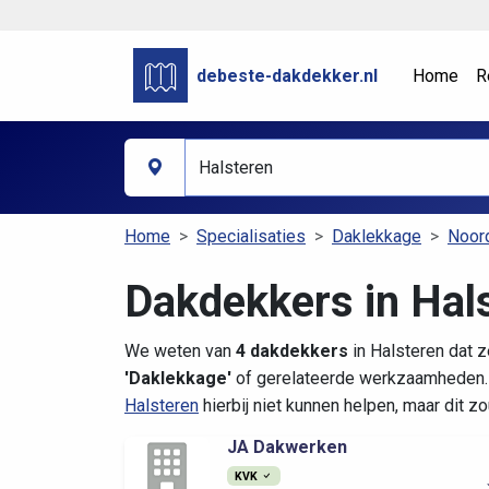
debeste-dakdekker.nl
Home
R
Home
Specialisaties
Daklekkage
Noor
Dakdekkers in Hal
We weten van
4 dakdekkers
in Halsteren dat z
'Daklekkage'
of gerelateerde werkzaamheden. 
Halsteren
hierbij niet kunnen helpen, maar dit z
JA Dakwerken
KVK