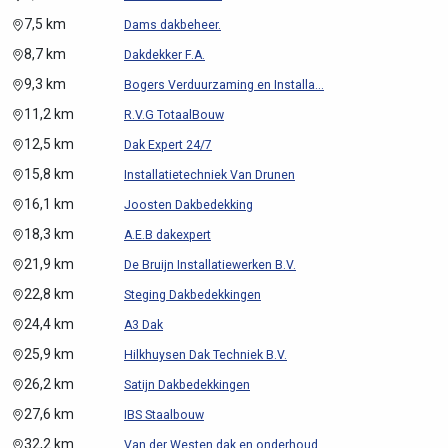
7,5 km
Dams dakbeheer.
8,7 km
Dakdekker F.A.
9,3 km
Bogers Verduurzaming en Installa...
11,2 km
R.V.G TotaalBouw
12,5 km
Dak Expert 24/7
15,8 km
Installatietechniek Van Drunen
16,1 km
Joosten Dakbedekking
18,3 km
A.E.B dakexpert
21,9 km
De Bruijn Installatiewerken B.V.
22,8 km
Steging Dakbedekkingen
24,4 km
A3 Dak
25,9 km
Hilkhuysen Dak Techniek B.V.
26,2 km
Satijn Dakbedekkingen
27,6 km
IBS Staalbouw
32,2 km
Van der Westen dak en onderhoud