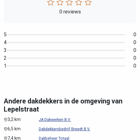
0 reviews
5
0
4
0
3
0
2
0
1
0
Andere dakdekkers in de omgeving van
Lepelstraat
3,2 km
JA Dakwerken B.V.
6,5 km
Dakdekkersbedrijf Breedt B.V.
7,4 km
Dakbeheer Totaal