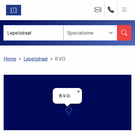
Home
Lepelstraat
R.V.O.
×
R.V.O.