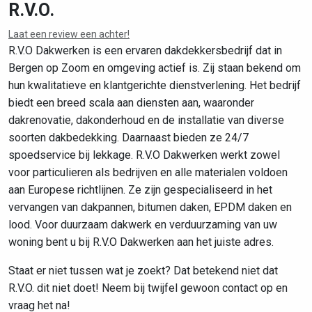
R.V.O.
Laat een review een achter!
Leaflet
|
©
OpenStreetMap
contributors
R.V.O Dakwerken is een ervaren dakdekkersbedrijf dat in
Bergen op Zoom en omgeving actief is. Zij staan bekend om
hun kwalitatieve en klantgerichte dienstverlening. Het bedrijf
biedt een breed scala aan diensten aan, waaronder
dakrenovatie, dakonderhoud en de installatie van diverse
soorten dakbedekking. Daarnaast bieden ze 24/7
spoedservice bij lekkage. R.V.O Dakwerken werkt zowel
voor particulieren als bedrijven en alle materialen voldoen
aan Europese richtlijnen. Ze zijn gespecialiseerd in het
vervangen van dakpannen, bitumen daken, EPDM daken en
lood. Voor duurzaam dakwerk en verduurzaming van uw
woning bent u bij R.V.O Dakwerken aan het juiste adres.
Staat er niet tussen wat je zoekt? Dat betekend niet dat
R.V.O. dit niet doet! Neem bij twijfel gewoon contact op en
vraag het na!