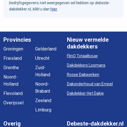
bedrijfsgegevens niet weergegeven wil hebben op debeste-
dakdekker.nl, klikt u dan
hier
.
Provincies
Nieuw vermelde
dakdekkers
Groningen
Gelderland
FlinQ Totaalbouw
Friesland
Utrecht
Dakdekkers Loomans
Drenthe
Zuid-
Holland
Roose Dakwerken
Noord-
Holland
Noord-
Dakonderhoud van Empel
Brabant
Flevoland
Dakdekker Het Dakje
Zeeland
Overijssel
Limburg
Overig
Debeste-dakdekker.nl