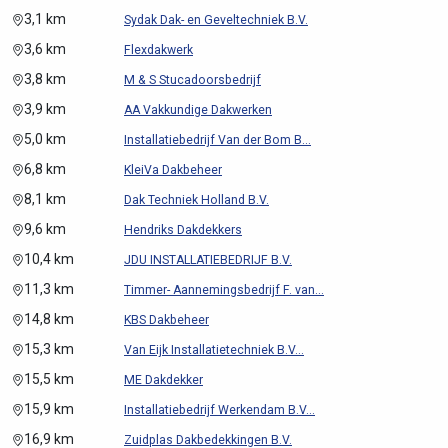
3,1 km
Sydak Dak- en Geveltechniek B.V.
3,6 km
Flexdakwerk
3,8 km
M & S Stucadoorsbedrijf
3,9 km
AA Vakkundige Dakwerken
5,0 km
Installatiebedrijf Van der Bom B...
6,8 km
KleiVa Dakbeheer
8,1 km
Dak Techniek Holland B.V.
9,6 km
Hendriks Dakdekkers
10,4 km
JDU INSTALLATIEBEDRIJF B.V.
11,3 km
Timmer- Aannemingsbedrijf F. van...
14,8 km
KBS Dakbeheer
15,3 km
Van Eijk Installatietechniek B.V...
15,5 km
ME Dakdekker
15,9 km
Installatiebedrijf Werkendam B.V...
16,9 km
Zuidplas Dakbedekkingen B.V.