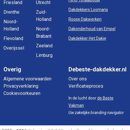
FlinQ Totaalbouw
Friesland
Utrecht
Dakdekkers Loomans
Drenthe
Zuid-
Holland
Roose Dakwerken
Noord-
Holland
Noord-
Dakonderhoud van Empel
Brabant
Flevoland
Dakdekker Het Dakje
Zeeland
Overijssel
Limburg
Overig
Debeste-dakdekker.nl
Algemene voorwaarden
Over ons
Privacyverklaring
Verificatieproces
Cookievoorkeuren
In de lucht door
de Beste
Vakman
Uw zakelijke branding navigator