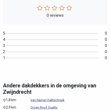
0 reviews
5
0
4
0
3
0
2
0
1
0
Andere dakdekkers in de omgeving van
Zwijndrecht
1,8 km
Van Namen Daktechniek
2,9 km
Crown Roof Quality