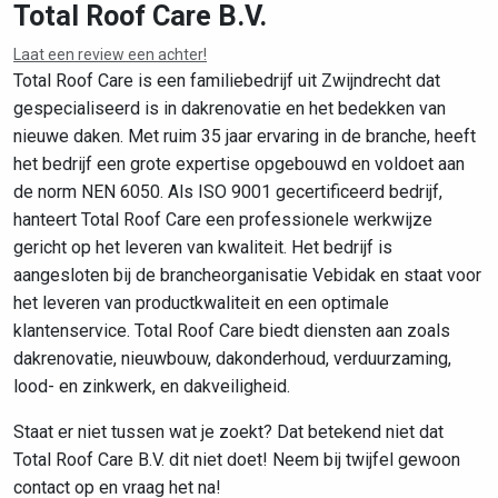
Total Roof Care B.V.
Laat een review een achter!
Leaflet
|
©
OpenStreetMap
contributors
Total Roof Care is een familiebedrijf uit Zwijndrecht dat
gespecialiseerd is in dakrenovatie en het bedekken van
nieuwe daken. Met ruim 35 jaar ervaring in de branche, heeft
het bedrijf een grote expertise opgebouwd en voldoet aan
de norm NEN 6050. Als ISO 9001 gecertificeerd bedrijf,
hanteert Total Roof Care een professionele werkwijze
gericht op het leveren van kwaliteit. Het bedrijf is
aangesloten bij de brancheorganisatie Vebidak en staat voor
het leveren van productkwaliteit en een optimale
klantenservice. Total Roof Care biedt diensten aan zoals
dakrenovatie, nieuwbouw, dakonderhoud, verduurzaming,
lood- en zinkwerk, en dakveiligheid.
Staat er niet tussen wat je zoekt? Dat betekend niet dat
Total Roof Care B.V. dit niet doet! Neem bij twijfel gewoon
contact op en vraag het na!