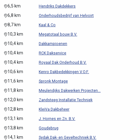
6,5 km
Hendriks Dakdekkers
6,8 km
Onderhoudsbedrijf van Helvoirt
8,7 km
Kaal & Co
10,3 km
Megatotaal bouw B.V.
10,4 km
Dakkampioenen
10,4 km
RCK Dakservice
10,4 km
Royaal Dak Onderhoud B.V.
10,6 km
Kenro Dakbedekkingen V.O.F.
11,6 km
Spronk Montage
11,8 km
Meulendijks Dakwerken Projecten...
12,0 km
Zandsteeg Installatie Techniek
12,8 km
KleiVa Dakbeheer
13,1 km
J. Hornes en Zn. B.V.
13,8 km
Goudebrug
14,1 km
Sydak Dak- en Geveltechniek B.V.