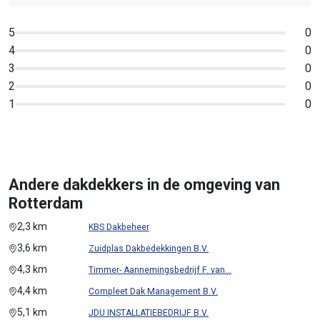
5
0
4
0
3
0
2
0
1
0
Andere dakdekkers in de omgeving van
Rotterdam
2,3 km
KBS Dakbeheer
3,6 km
Zuidplas Dakbedekkingen B.V.
4,3 km
Timmer- Aannemingsbedrijf F. van...
4,4 km
Compleet Dak Management B.V.
5,1 km
JDU INSTALLATIEBEDRIJF B.V.