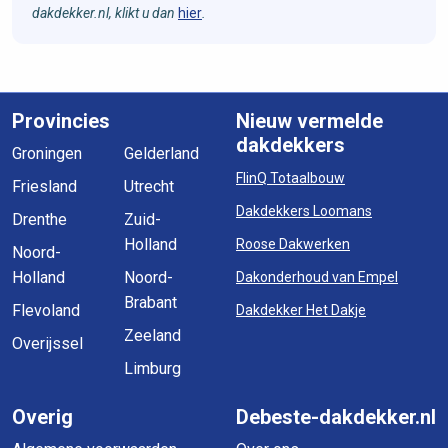
dakdekker.nl, klikt u dan
hier
.
Provincies
Nieuw vermelde
dakdekkers
Groningen
Gelderland
FlinQ Totaalbouw
Friesland
Utrecht
Dakdekkers Loomans
Drenthe
Zuid-
Holland
Roose Dakwerken
Noord-
Holland
Noord-
Dakonderhoud van Empel
Brabant
Flevoland
Dakdekker Het Dakje
Zeeland
Overijssel
Limburg
Overig
Debeste-dakdekker.nl