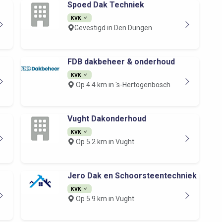
Spoed Dak Techniek
KVK
Gevestigd in Den Dungen
FDB dakbeheer & onderhoud
KVK
Op 4.4 km in 's-Hertogenbosch
Vught Dakonderhoud
KVK
Op 5.2 km in Vught
Jero Dak en Schoorsteentechniek
KVK
Op 5.9 km in Vught