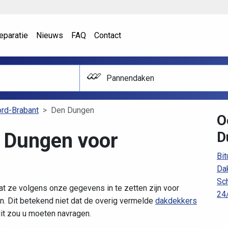
eparatie
Nieuws
FAQ
Contact
Pannendaken
rd-Brabant
Den Dungen
O
 Dungen voor
D
Bi
Da
Sc
t ze volgens onze gegevens in te zetten zijn voor
24
 Dit betekend niet dat de overig vermelde
dakdekkers
dit zou u moeten navragen.