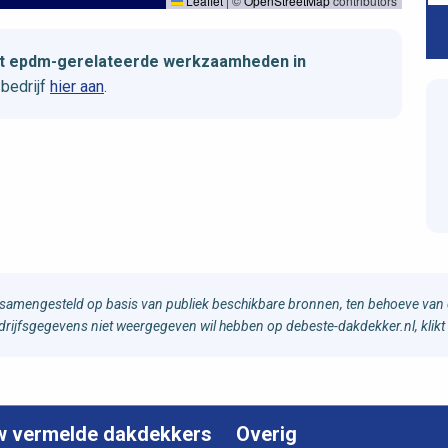
Leaflet
|
©
OpenStreetMap
contributors
met epdm-gerelateerde werkzaamheden in
bedrijf
hier aan
.
samengesteld op basis van publiek beschikbare bronnen, ten behoeve van d
bedrijfsgegevens niet weergegeven wil hebben op debeste-dakdekker.nl, klikt
w vermelde dakdekkers
Overig