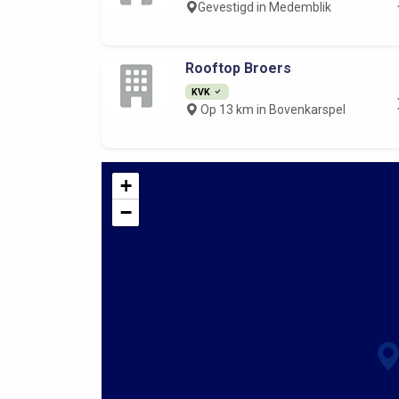
Gevestigd in Medemblik
Rooftop Broers
KVK
Op 13 km in Bovenkarspel
+
−