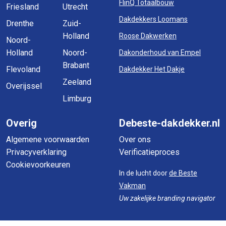
FlinQ Totaalbouw
Friesland
Utrecht
Dakdekkers Loomans
Drenthe
Zuid-
Holland
Roose Dakwerken
Noord-
Holland
Noord-
Dakonderhoud van Empel
Brabant
Flevoland
Dakdekker Het Dakje
Zeeland
Overijssel
Limburg
Overig
Debeste-dakdekker.nl
Algemene voorwaarden
Over ons
Privacyverklaring
Verificatieproces
Cookievoorkeuren
In de lucht door
de Beste
Vakman
Uw zakelijke branding navigator