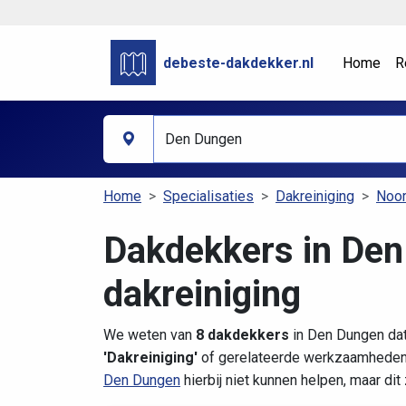
debeste-dakdekker.nl
Home
R
Home
Specialisaties
Dakreiniging
Noor
Dakdekkers in Den
dakreiniging
We weten van
8 dakdekkers
in Den Dungen dat
'Dakreiniging'
of gerelateerde werkzaamheden.
Den Dungen
hierbij niet kunnen helpen, maar di