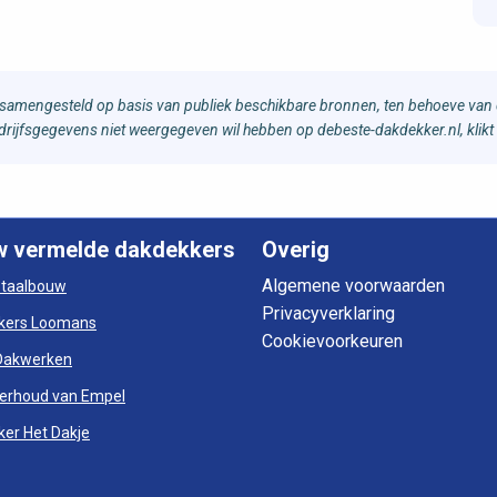
samengesteld op basis van publiek beschikbare bronnen, ten behoeve van d
bedrijfsgegevens niet weergegeven wil hebben op debeste-dakdekker.nl, klikt
w vermelde dakdekkers
Overig
Algemene voorwaarden
otaalbouw
Privacyverklaring
kers Loomans
Cookievoorkeuren
Dakwerken
erhoud van Empel
er Het Dakje