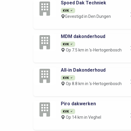
Spoed Dak Techniek
KVK
Gevestigd in Den Dungen
MDM dakonderhoud
KVK
Op 7.5 km in 's-Hertogenbosch
All-in Dakonderhoud
KVK
Op 8.8 km in 's-Hertogenbosch
Piro dakwerken
KVK
Op 14 km in Veghel