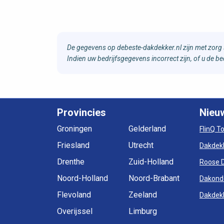
De gegevens op debeste-dakdekker.nl zijn met zorg 
Indien uw bedrijfsgegevens incorrect zijn, of u de 
Provincies
Nieu
Groningen
Gelderland
FlinQ T
Friesland
Utrecht
Dakdek
Drenthe
Zuid-Holland
Roose 
Noord-Holland
Noord-Brabant
Dakond
Flevoland
Zeeland
Dakdekk
Overijssel
Limburg