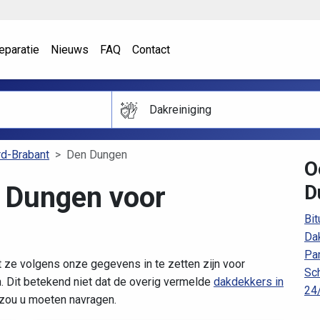
eparatie
Nieuws
FAQ
Contact
Dakreiniging
d-Brabant
Den Dungen
O
 Dungen voor
D
Bi
Da
Pa
 ze volgens onze gegevens in te zetten zijn voor
Sc
 Dit betekend niet dat de overig vermelde
dakdekkers in
24
t zou u moeten navragen.