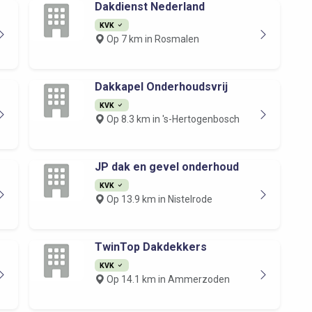
Dakdienst Nederland
KVK
Op 7 km in Rosmalen
Dakkapel Onderhoudsvrij
KVK
Op 8.3 km in 's-Hertogenbosch
JP dak en gevel onderhoud
KVK
Op 13.9 km in Nistelrode
TwinTop Dakdekkers
KVK
Op 14.1 km in Ammerzoden