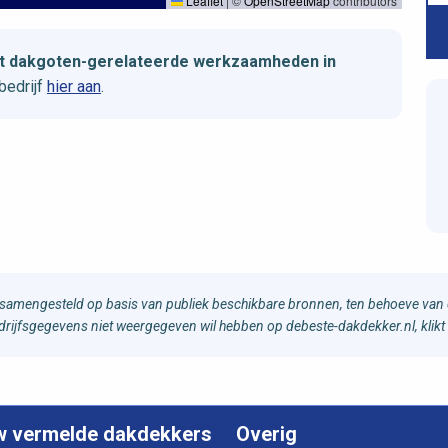
Leaflet
|
©
OpenStreetMap
contributors
et dakgoten-gerelateerde werkzaamheden in
bedrijf
hier aan
.
samengesteld op basis van publiek beschikbare bronnen, ten behoeve van d
bedrijfsgegevens niet weergegeven wil hebben op debeste-dakdekker.nl, klikt
w vermelde dakdekkers
Overig