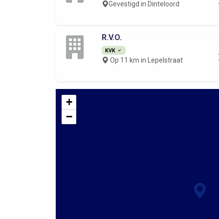
Gevestigd in Dinteloord
R.V.O.
KVK
Op 11 km in Lepelstraat
+
−