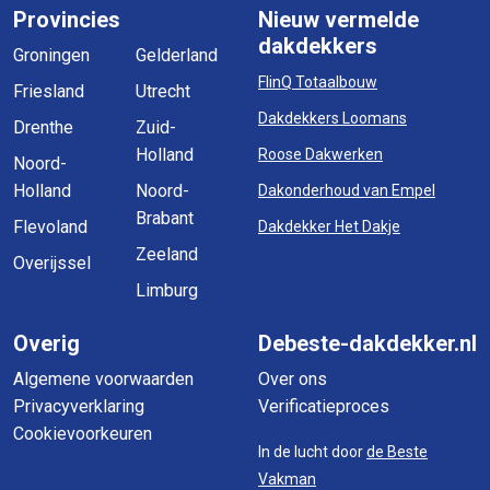
Provincies
Nieuw vermelde
dakdekkers
Groningen
Gelderland
FlinQ Totaalbouw
Friesland
Utrecht
Dakdekkers Loomans
Drenthe
Zuid-
Holland
Roose Dakwerken
Noord-
Holland
Noord-
Dakonderhoud van Empel
Brabant
Flevoland
Dakdekker Het Dakje
Zeeland
Overijssel
Limburg
Overig
Debeste-dakdekker.nl
Algemene voorwaarden
Over ons
Privacyverklaring
Verificatieproces
Cookievoorkeuren
In de lucht door
de Beste
Vakman