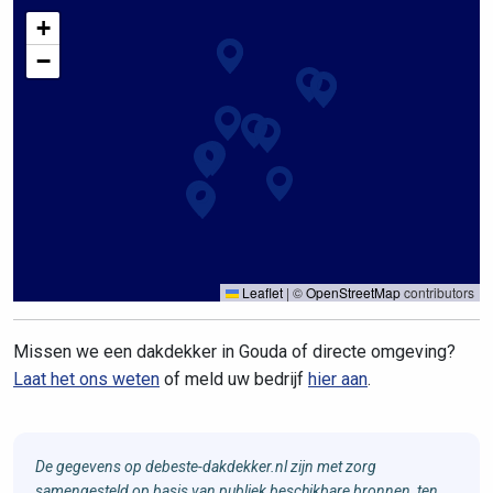
+
−
Leaflet
|
©
OpenStreetMap
contributors
Missen we een dakdekker in Gouda of directe omgeving?
Laat het ons weten
of meld uw bedrijf
hier aan
.
De gegevens op debeste-dakdekker.nl zijn met zorg
samengesteld op basis van publiek beschikbare bronnen, ten