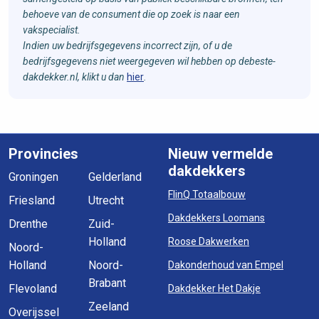
behoeve van de consument die op zoek is naar een
vakspecialist.
Indien uw bedrijfsgegevens incorrect zijn, of u de
bedrijfsgegevens niet weergegeven wil hebben op debeste-
dakdekker.nl, klikt u dan
hier
.
Provincies
Nieuw vermelde
dakdekkers
Groningen
Gelderland
FlinQ Totaalbouw
Friesland
Utrecht
Dakdekkers Loomans
Drenthe
Zuid-
Holland
Roose Dakwerken
Noord-
Holland
Noord-
Dakonderhoud van Empel
Brabant
Flevoland
Dakdekker Het Dakje
Zeeland
Overijssel