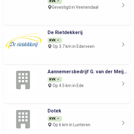
KVK
Gevestigd in Veenendaal
De Rietdekkerij
KVK
Op 3.7 km in Ederveen
Aannemersbedrijf G. van der Meij...
KVK
Op 4.5 km in Ede
Dotek
KVK
Op 6 km in Lunteren