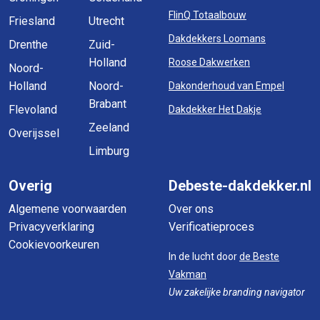
FlinQ Totaalbouw
Friesland
Utrecht
Dakdekkers Loomans
Drenthe
Zuid-
Holland
Roose Dakwerken
Noord-
Holland
Noord-
Dakonderhoud van Empel
Brabant
Flevoland
Dakdekker Het Dakje
Zeeland
Overijssel
Limburg
Overig
Debeste-dakdekker.nl
Algemene voorwaarden
Over ons
Privacyverklaring
Verificatieproces
Cookievoorkeuren
In de lucht door
de Beste
Vakman
Uw zakelijke branding navigator