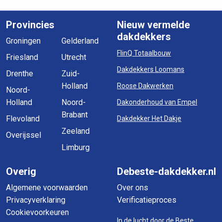
Provincies
Nieuw vermelde
dakdekkers
Groningen
Gelderland
FlinQ Totaalbouw
Friesland
Utrecht
Dakdekkers Loomans
Drenthe
Zuid-
Holland
Roose Dakwerken
Noord-
Holland
Noord-
Dakonderhoud van Empel
Brabant
Flevoland
Dakdekker Het Dakje
Zeeland
Overijssel
Limburg
Overig
Debeste-dakdekker.nl
Algemene voorwaarden
Over ons
Privacyverklaring
Verificatieproces
Cookievoorkeuren
In de lucht door
de Beste