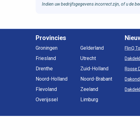
Indien uw bedrijfsgegevens incorrect zijn, of u de 
Provincies
Nieu
Groningen
Gelderland
FlinQ T
Friesland
Utrecht
Dakdek
Drenthe
Zuid-Holland
Roose 
Noord-Holland
Noord-Brabant
Dakond
Flevoland
Zeeland
Dakdekk
Overijssel
Limburg