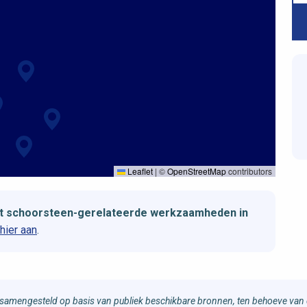
Leaflet
|
©
OpenStreetMap
contributors
et schoorsteen-gerelateerde werkzaamheden in
hier aan
.
samengesteld op basis van publiek beschikbare bronnen, ten behoeve van d