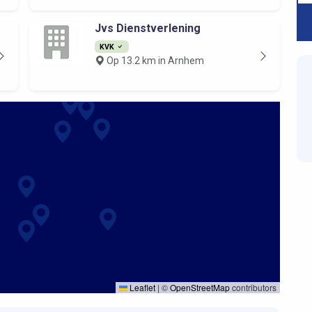
Jvs Dienstverlening
KVK
Op 13.2 km in Arnhem
Leaflet
|
©
OpenStreetMap
contributors