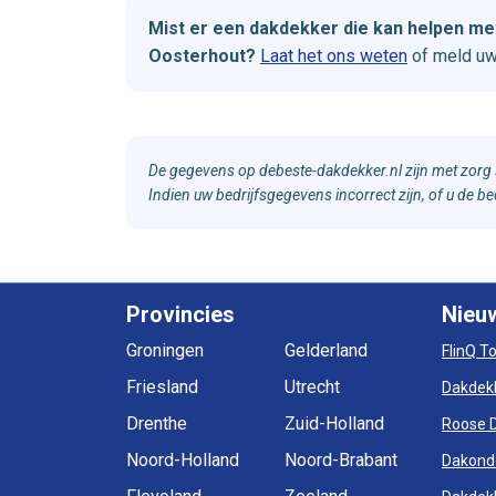
Mist er een dakdekker die kan helpen m
Oosterhout?
Laat het ons weten
of meld uw
De gegevens op debeste-dakdekker.nl zijn met zorg 
Indien uw bedrijfsgegevens incorrect zijn, of u de 
Provincies
Nieu
Groningen
Gelderland
FlinQ T
Friesland
Utrecht
Dakdek
Drenthe
Zuid-Holland
Roose 
Noord-Holland
Noord-Brabant
Dakond