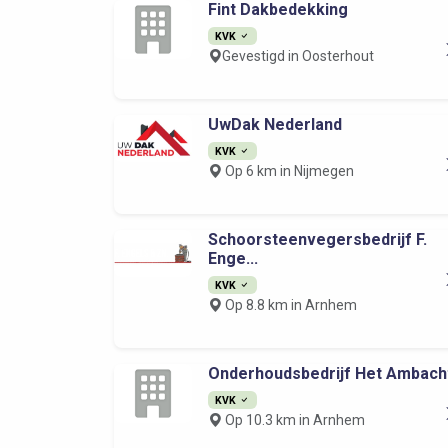
Fint Dakbedekking
KVK
Gevestigd in Oosterhout
UwDak Nederland
KVK
Op 6 km in Nijmegen
Schoorsteenvegersbedrijf F.
Enge...
KVK
Op 8.8 km in Arnhem
Onderhoudsbedrijf Het Ambach
KVK
Op 10.3 km in Arnhem