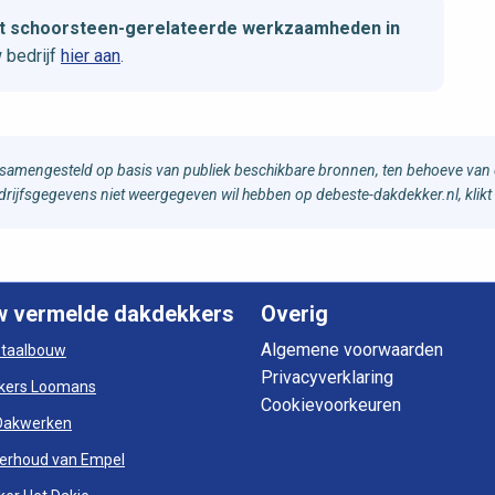
et schoorsteen-gerelateerde werkzaamheden in
 bedrijf
hier aan
.
samengesteld op basis van publiek beschikbare bronnen, ten behoeve van d
bedrijfsgegevens niet weergegeven wil hebben op debeste-dakdekker.nl, klikt
w vermelde dakdekkers
Overig
Algemene voorwaarden
otaalbouw
Privacyverklaring
kers Loomans
Cookievoorkeuren
Dakwerken
erhoud van Empel