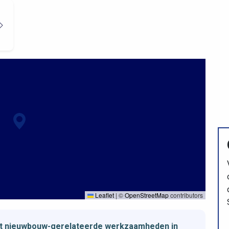
Leaflet
|
©
OpenStreetMap
contributors
met nieuwbouw-gerelateerde werkzaamheden in