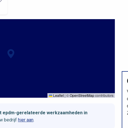
Leaflet
|
©
OpenStreetMap
contributors
met epdm-gerelateerde werkzaamheden in
w bedrijf
hier aan
.