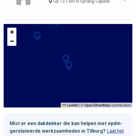
Op 13.1 km in Sprang-Capelle
+
−
Leaflet
|
©
OpenStreetMap
contributors
Mist er een dakdekker die kan helpen met epdm-
gerelateerde werkzaamheden in Tilburg?
Laat het