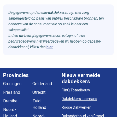
De gegevens op debeste-dakdekker.nl zijn met zorg
samengesteld op basis van publiek beschikbare bronnen, ten
behoeve van de consument die op zoek is naar een
vakspecialist.
Indien uw bedrijfsgegevens incorrect zijn, of u de
bedrijfsgegevens niet weergegeven wil hebben op debeste-
dakdekker.nl, klikt u dan
hier
.
Provincies
Nieuw vermelde
dakdekkers
Groningen
Gelderland
FlinQ Totaalbouw
Friesland
Utrecht
Dakdekkers Loomans
Drenthe
Zuid-
Holland
Roose Dakwerken
Noord-
Holland
Noord-
Dakonderhoud van Empel