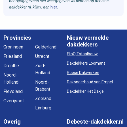
bedrijfsgegevens niet weergegeven wil hebben op debeste-
dakdekker.nl, klikt u dan
hier
.
Provincies
Nieuw vermelde
dakdekkers
Groningen
Gelderland
FlinQ Totaalbouw
Friesland
Utrecht
Dakdekkers Loomans
Drenthe
Zuid-
Holland
Roose Dakwerken
Noord-
Holland
Noord-
Dakonderhoud van Empel
Brabant
Flevoland
Dakdekker Het Dakje
Zeeland
Overijssel
Limburg
Overig
Debeste-dakdekker.nl