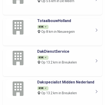
Op 5.6 km in De Meern
TotaalbouwHolland
KVK
Op 8 km in Nieuwegein
DakDienstService
KVK
Op 13.2 km in Breukelen
Dakspecialist Midden Nederland
KVK
Op 13.2 km in Breukelen